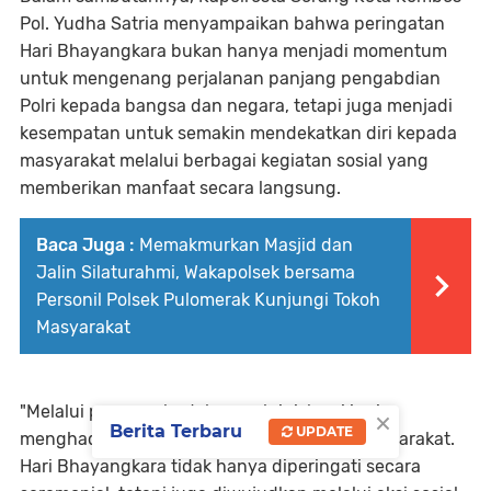
Pol. Yudha Satria menyampaikan bahwa peringatan
Hari Bhayangkara bukan hanya menjadi momentum
untuk mengenang perjalanan panjang pengabdian
Polri kepada bangsa dan negara, tetapi juga menjadi
kesempatan untuk semakin mendekatkan diri kepada
masyarakat melalui berbagai kegiatan sosial yang
memberikan manfaat secara langsung.
Baca Juga :
Memakmurkan Masjid dan
Jalin Silaturahmi, Wakapolsek bersama
Personil Polsek Pulomerak Kunjungi Tokoh
Masyarakat
"Melalui program bedah rumah ini, kami ingin
×
Berita Terbaru
UPDATE
menghadirkan kepedulian nyata kepada masyarakat.
Hari Bhayangkara tidak hanya diperingati secara