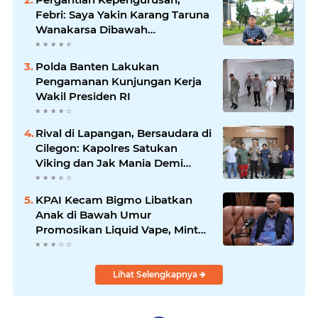
Febri: Saya Yakin Karang Taruna
Wanakarsa Dibawah
Kepemimpinan Bung Entus
Jauh Membawa Manfaat
Polda Banten Lakukan
Pengamanan Kunjungan Kerja
Wakil Presiden RI
Rival di Lapangan, Bersaudara di
Cilegon: Kapolres Satukan
Viking dan Jak Mania Demi
Nobar Damai Piala Presiden
2026
KPAI Kecam Bigmo Libatkan
Anak di Bawah Umur
Promosikan Liquid Vape, Minta
Aparat Bertindak Tegas
Lihat Selengkapnya