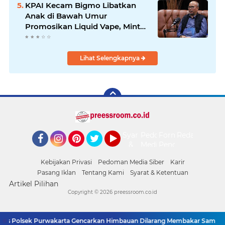
2026
KPAI Kecam Bigmo Libatkan
Anak di Bawah Umur
Promosikan Liquid Vape, Minta
Aparat Bertindak Tegas
Lihat Selengkapnya
Syarat
Pedoman
Form
Redaksi
&
Media
Pengaduan
Facebook
Instagram
Pinterest
Twitter
YouTube
Ketentuan
Siber
Kebijakan Privasi
Pedoman Media Siber
Karir
Pasang Iklan
Tentang Kami
Syarat & Ketentuan
Artikel Pilihan
Copyright ©
2026 preessroom.co.id
 Polsek Purwakarta Gencarkan Himbauan Dilarang Membakar Sampah 