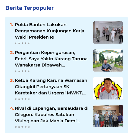
Berita Terpopuler
Polda Banten Lakukan
Pengamanan Kunjungan Kerja
Wakil Presiden RI
Pergantian Kepengurusan,
Febri: Saya Yakin Karang Taruna
Wanakarsa Dibawah
Kepemimpinan Bung Entus
Jauh Membawa Manfaat
Ketua Karang Karuna Warnasari
Citangkil Pertanyaan SK
Karetaker dan Urgensi MWKT,
Saat Suasana Berduka
Rival di Lapangan, Bersaudara di
Cilegon: Kapolres Satukan
Viking dan Jak Mania Demi
Nobar Damai Piala Presiden