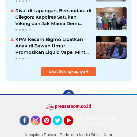
Rival di Lapangan, Bersaudara di
Cilegon: Kapolres Satukan
Viking dan Jak Mania Demi
Nobar Damai Piala Presiden
2026
KPAI Kecam Bigmo Libatkan
Anak di Bawah Umur
Promosikan Liquid Vape, Minta
Aparat Bertindak Tegas
Lihat Selengkapnya
Syarat
Pedoman
Form
Redaksi
&
Media
Pengaduan
Facebook
Instagram
Pinterest
Twitter
YouTube
Ketentuan
Siber
Kebijakan Privasi
Pedoman Media Siber
Karir