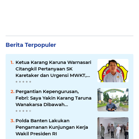
Berita Terpopuler
Ketua Karang Karuna Warnasari
Citangkil Pertanyaan SK
Karetaker dan Urgensi MWKT,
Saat Suasana Berduka
Pergantian Kepengurusan,
Febri: Saya Yakin Karang Taruna
Wanakarsa Dibawah
Kepemimpinan Bung Entus
Jauh Membawa Manfaat
Polda Banten Lakukan
Pengamanan Kunjungan Kerja
Wakil Presiden RI