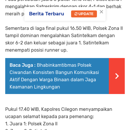
mengalahkan Satreskrim dengan skor 4-1 dan berhak
×
Berita Terbaru
meraih posisi ketiga.
UPDATE
Sementara di laga final pukul 16.50 WIB, Polsek Zona II
tampil dominan mengalahkan Satintelkam dengan
skor 6-2 dan keluar sebagai juara 1. Satintelkam
menempati posisi runner up.
Baca Juga :
Bhabinkamtibmas Polsek
Ciwandan Konsisten Bangun Komunikasi
Aktif Dengan Warga Binaan dalam Jaga
Keamanan Lingkungan
Pukul 17.40 WIB, Kapolres Cilegon menyampaikan
ucapan selamat kepada para pemenang:
1. Juara 1: Polsek Zona II