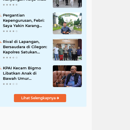
Presiden RI
Pergantian
Kepengurusan, Febri:
Saya Yakin Karang
Taruna Wanakarsa
Dibawah
Kepemimpinan Bung
Rival di Lapangan,
Entus Jauh Membawa
Bersaudara di Cilegon:
Manfaat
Kapolres Satukan
Viking dan Jak Mania
Demi Nobar Damai
Piala Presiden 2026
KPAI Kecam Bigmo
Libatkan Anak di
Bawah Umur
Promosikan Liquid
Vape, Minta Aparat
Bertindak Tegas
Lihat Selengkapnya