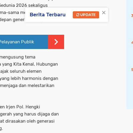
Sedunia 2026 sekaligus
×
ama-sama menjaga kelestarian
Berita Terbaru
UPDATE
depan generasi bangsa.
Pelayanan Publik
6 mengusung tema
 yang Kita Kenal, Hubungan
ajak seluruh elemen
ang lebih harmonis dengan
m menjaga dan melestarikan
n Irjen Pol. Hengki
erah yang harus dijaga dan
at dirasakan oleh generasi
g.