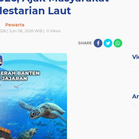
lestarian Laut
Pewarta
2026 | Juni 08, 2026 WIB |
0
Views
SHARE
Vi
Ar