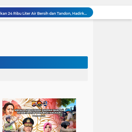
Polsek Bojonegara Salurkan 24 Ribu Liter Air Bersih dan Tandon, Hadirkan Harapan di Tengah Kemarau
Kapolres Cilegon Dekatkan Polri dengan Warga, Pesan Kamtibmas Menggema di Masjid Raudhatul Muttaqin
Kapolres Cilegon Jalin Silaturahmi dengan Tokoh Agama dan Masyarakat Usai Sholat Jumat di Masjid Raudotul Mutaqien
Kapolres Cilegon Perkuat Sinergi dengan Pemkot dan Muhammadiyah, Bersama Jaga Cilegon Tetap Aman serta Kondusif
Polres Cilegon Salurkan 16 Ton Air Bersih, Hadir Ringankan Warga Pulomerak di Tengah Kemarau
Pengaturan Lalu Lintas Polsek Anyar Wujudkan Rasa Aman dan Lancar kepada Masyarakat
Ciptakan Lingkungan Kondusif, Personil Polsek Anyar Kunjungi Pos Kamling
Cilegon Off Road Challenge Jadi Ajang Pererat Silaturahmi dan Kebersamaan
Sambangi Pemuda, Bhabinkamtibmas Polsek Bojonegara Edukasi Kamtibmas dan Sosialisasi Hotline Polri 110
Dialog Kamtibmas, Anggota Polsek Bojonegara Patroli Malam, Sambangi Warga Sosialisasi Layanan Kepolisian 110