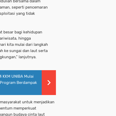
edulian bersama dalam
caman, seperti pencemaran
ploitasi yang tidak
t besar bagi kehidupan
ariwisata, hingga
ari kita mulai dari langkah
 ke sungai dan laut serta
gkungan," lanjutnya.
34 KKM UNIBA Mulai
n Program Berdampak
h masyarakat untuk menjadikan
omentum memperkuat
angun budaya cinta laut