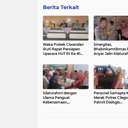
Berita Terkait
Waka Polsek Ciwandan
Sinergitas,
Ikuti Rapat Persiapan
Bhabinkamtibmas 
Upacara HUT RI Ke-81
Anyar Jalin Silatur
Tingkat Kecamatan
Bersama Masyaraka
Ciwandan
Silaturahmi dengan
Personel Samapta
Ulama Penguat
Merak Polres Cileg
Kebersamaan,
Patroli Dialogis
Bhabinkamtibmas Polsek
Sampaikan Imbaua
Cinangka Wujudkan
kepada Pengguna J
Kamtibmas yang Aman,
Kepelabuhan
dan Kondusif