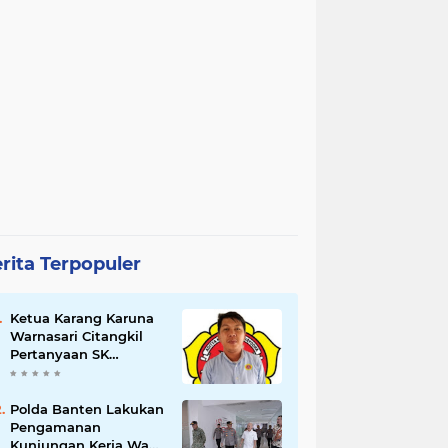
rita Terpopuler
Ketua Karang Karuna
Warnasari Citangkil
Pertanyaan SK
Karetaker dan Urgensi
MWKT, Saat Suasana
Berduka
Polda Banten Lakukan
Pengamanan
Kunjungan Kerja Wakil