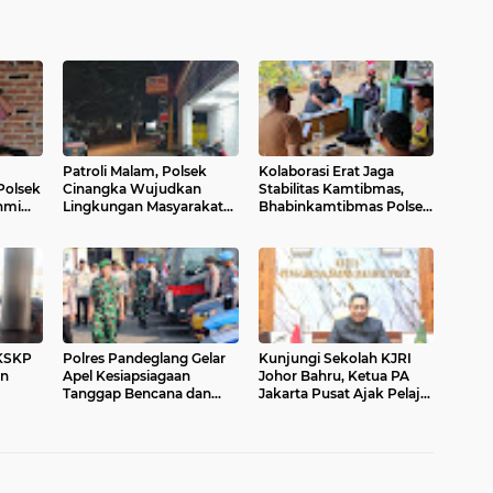
Patroli Malam, Polsek
Kolaborasi Erat Jaga
Polsek
Cinangka Wujudkan
Stabilitas Kamtibmas,
ahmi
Lingkungan Masyarakat
Bhabinkamtibmas Polsek
t
Tetap Kondusif
Cinangka Sambangi
Masyarakat
 KSKP
Polres Pandeglang Gelar
Kunjungi Sekolah KJRI
on
Apel Kesiapsiagaan
Johor Bahru, Ketua PA
Tanggap Bencana dan
Jakarta Pusat Ajak Pelajar
n
Karhutla, Perkuat Sinergi
WNI Raih Prestasi dan
asa
Lintas Sektor Hadapi
Cintai Tanah Air
Potensi Bencana