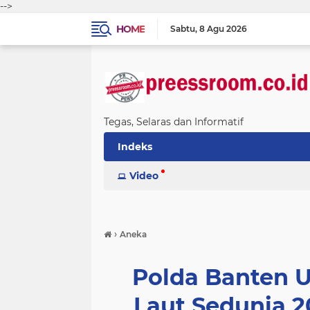
-->
HOME
Sabtu
8 Agu 2026
Tegas, Selaras dan Informatif
Indeks
Video
›
Aneka
Polda Banten 
Laut Sedunia 2