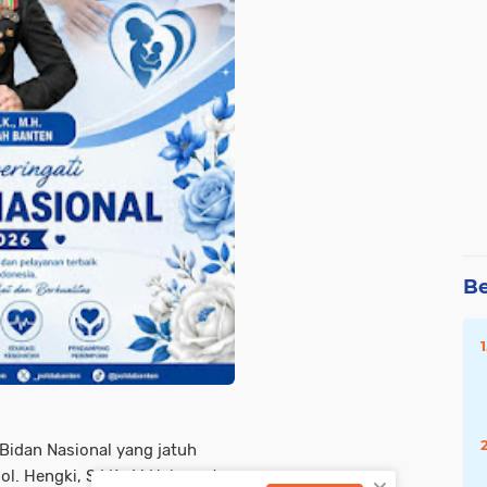
Be
Bidan Nasional yang jatuh
l. Hengki, S.I.K., M.H. beserta