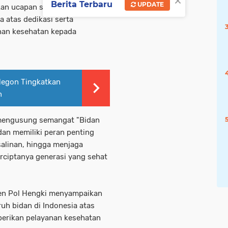
×
Berita Terbaru
UPDATE
kan ucapan selamat dan
a atas dedikasi serta
nan kesehatan kepada
legon Tingkatkan
n
i mengusung semangat "Bidan
idan memiliki peran penting
alinan, hingga menjaga
erciptanya generasi yang sehat
jen Pol Hengki menyampaikan
uh bidan di Indonesia atas
erikan pelayanan kesehatan