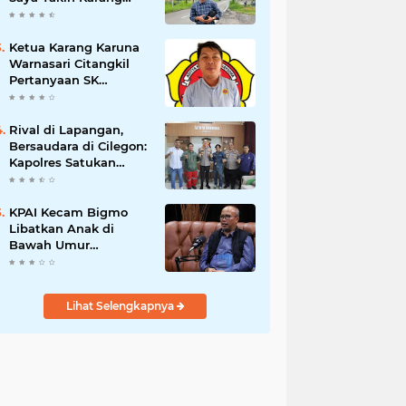
Taruna Wanakarsa
Dibawah
Kepemimpinan Bung
Ketua Karang Karuna
Entus Jauh Membawa
Warnasari Citangkil
Manfaat
Pertanyaan SK
Karetaker dan Urgensi
MWKT, Saat Suasana
Berduka
Rival di Lapangan,
Bersaudara di Cilegon:
Kapolres Satukan
Viking dan Jak Mania
Demi Nobar Damai
Piala Presiden 2026
KPAI Kecam Bigmo
Libatkan Anak di
Bawah Umur
Promosikan Liquid
Vape, Minta Aparat
Bertindak Tegas
Lihat Selengkapnya