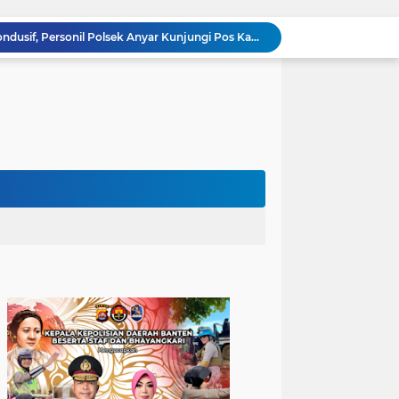
Ciptakan Lingkungan Kondusif, Personil Polsek Anyar Kunjungi Pos Kamling
Cilegon Off Road Challenge Jadi Ajang Pererat Silaturahmi dan Kebersamaan
Buka Warbinling, Bhabinkamtibmas Efektifkan Pelayanan dan Pengayoman di tengah Masyarakat
Hindari Anak anak Takut Polisi, Bhabinkamtibmas Polsek Ciwandan Jalankan Program PSA
Sinergitas TNI-POLRI, Personil Polsek Ciwandan bersama Babinsa Hadir Ditengah Masyarakat Jaga Lingkungan Kondusif
Bhabinkamtibmas Polsek Ciwandan Dekatkan kepada Masyarakat melalui Pengajian Rutin
Sambangi Pemuda, Bhabinkamtibmas Polsek Bojonegara Edukasi Kamtibmas dan Sosialisasi Hotline Polri 110
Dialog Kamtibmas, Anggota Polsek Bojonegara Patroli Malam, Sambangi Warga Sosialisasi Layanan Kepolisian 110
Polsek Bojonegara Salurkan 24 Ribu Liter Air Bersih dan Tandon, Hadirkan Harapan di Tengah Kemarau
Pengaturan Lalu Lintas Polsek Anyar Wujudkan Rasa Aman dan Lancar kepada Masyarakat