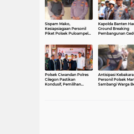
Sispam Mako,
Kapolda Banten Had
Kesiapsiagaan Personil
Ground Breaking
Piket Polsek Puloampel
Pembangunan Ged
Antisipasi Segala Bentuk
Kantor DPD RI di I
Gangguan
Provinsi Banten
Polsek Ciwandan Polres
Antisipasi Kebakara
Cilegon Pastikan
Personil Polsek Ma
Kondusif, Pemilihan
Sambangi Warga Be
Ketua Karang Taruna
Imbauan
Randakari Sukses Digelar