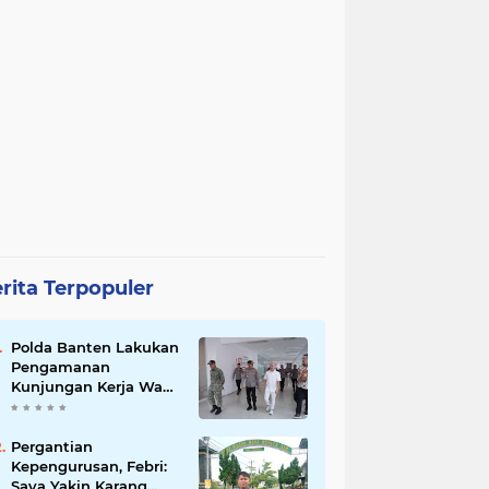
rita Terpopuler
Polda Banten Lakukan
Pengamanan
Kunjungan Kerja Wakil
Presiden RI
Pergantian
Kepengurusan, Febri:
Saya Yakin Karang