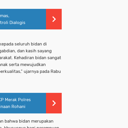
bmas,
oli Dialogis
kepada seluruh bidan di
ngabdian, dan kasih sayang
arakat. Kehadiran bidan sangat
 anak serta mewujudkan
erkualitas," ujarnya pada Rabu
SKP Merak Polres
inaan Rohani
kan bahwa bidan merupakan
n, khususnya bagi perempuan,