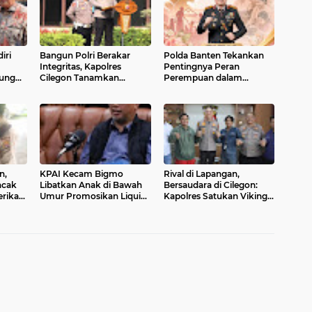
iri
Bangun Polri Berakar
Polda Banten Tekankan
Integritas, Kapolres
Pentingnya Peran
ung
Cilegon Tanamkan
Perempuan dalam
bu Kota
Filosofi Pohon
Pembangunan Bangsa
Kepemimpinan untuk
Wujudkan Pelayanan
Presisi
n,
KPAI Kecam Bigmo
Rival di Lapangan,
ncak
Libatkan Anak di Bawah
Bersaudara di Cilegon:
rikan
Umur Promosikan Liquid
Kapolres Satukan Viking
Vape, Minta Aparat
dan Jak Mania Demi
Bertindak Tegas
Nobar Damai Piala
Presiden 2026