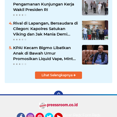
Pengamanan Kunjungan Kerja
Wakil Presiden RI
Rival di Lapangan, Bersaudara di
Cilegon: Kapolres Satukan
Viking dan Jak Mania Demi
Nobar Damai Piala Presiden
2026
KPAI Kecam Bigmo Libatkan
Anak di Bawah Umur
Promosikan Liquid Vape, Minta
Aparat Bertindak Tegas
Lihat Selengkapnya
Syarat
Pedoman
Form
Redaksi