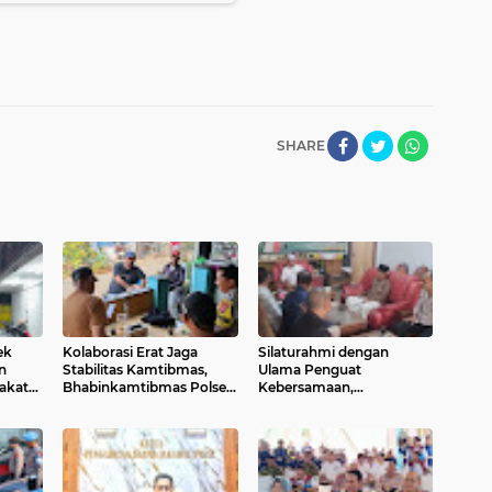
SHARE
ek
Kolaborasi Erat Jaga
Silaturahmi dengan
n
Stabilitas Kamtibmas,
Ulama Penguat
akat
Bhabinkamtibmas Polsek
Kebersamaan,
Cinangka Sambangi
Bhabinkamtibmas Polsek
Masyarakat
Cinangka Wujudkan
Kamtibmas yang Aman,
dan Kondusif