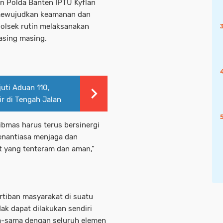
on Polda Banten IPTU Kyflan
mewujudkan keamanan dan
 polsek rutin melaksanakan
asing masing.
uti Aduan 110,
r di Tengah Jalan
bmas harus terus bersinergi
enantiasa menjaga dan
 yang tenteram dan aman,”
tiban masyarakat di suatu
dak dapat dilakukan sendiri
a-sama dengan seluruh elemen