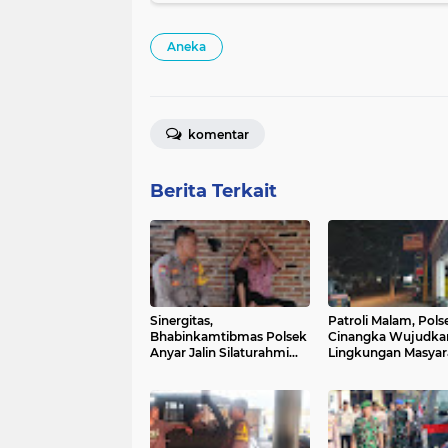
Aneka
komentar
Berita Terkait
Sinergitas,
Patroli Malam, Pols
Bhabinkamtibmas Polsek
Cinangka Wujudka
Anyar Jalin Silaturahmi
Lingkungan Masyar
Bersama Masyarakat
Tetap Kondusif