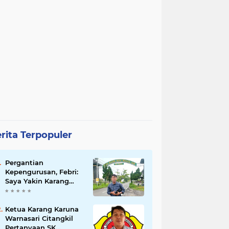
rita Terpopuler
Pergantian
Kepengurusan, Febri:
Saya Yakin Karang
Taruna Wanakarsa
Dibawah
Kepemimpinan Bung
Ketua Karang Karuna
Entus Jauh Membawa
Warnasari Citangkil
Manfaat
Pertanyaan SK