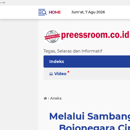
-->
HOME
Jum'at
7 Agu 2026
Tegas, Selaras dan Informatif
Indeks
Video
›
Aneka
Melalui Samban
Bojonegara C