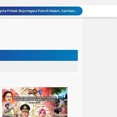
Dialog Kamtibmas, Anggota Polsek Bojonegara Patroli Malam, Sambangi Warga Sosialisasi Layanan Kepolisian 110
Polsek Bojonegara Salurkan 24 Ribu Liter Air Bersih dan Tandon, Hadirkan Harapan di Tengah Kemarau
Kapolres Cilegon Dekatkan Polri dengan Warga, Pesan Kamtibmas Menggema di Masjid Raudhatul Muttaqin
Kapolres Cilegon Jalin Silaturahmi dengan Tokoh Agama dan Masyarakat Usai Sholat Jumat di Masjid Raudotul Mutaqien
Kapolres Cilegon Perkuat Sinergi dengan Pemkot dan Muhammadiyah, Bersama Jaga Cilegon Tetap Aman serta Kondusif
Polres Cilegon Salurkan 16 Ton Air Bersih, Hadir Ringankan Warga Pulomerak di Tengah Kemarau
Ditreskrimum Polda Banten Tetapkan Dua Tersangka Kasus Aksi Anarkis dan Penghasutan di Balaraja
Bhabinkamtibmas Polsek Purwakarta Gencarkan Himbauan Dilarang Membakar Sampah Sembarangan Saat Musim Kemarau
Sinergitas, Bhabinkamtibmas Polsek Anyar Jalin Silaturahmi Bersama Masyarakat
Sambangi Pemuda, Bhabinkamtibmas Polsek Bojonegara Edukasi Kamtibmas dan Sosialisasi Hotline Polri 110