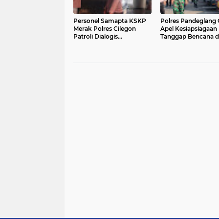
Personel Samapta KSKP
Polres Pandeglang 
Merak Polres Cilegon
Apel Kesiapsiagaan
Patroli Dialogis
Tanggap Bencana 
Sampaikan Imbauan
Karhutla, Perkuat S
kepada Pengguna Jasa
Lintas Sektor Hadap
Kepelabuhan
Potensi Bencana