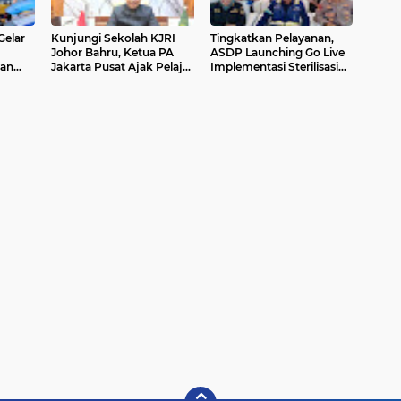
Gelar
Kunjungi Sekolah KJRI
Tingkatkan Pelayanan,
Johor Bahru, Ketua PA
ASDP Launching Go Live
dan
Jakarta Pusat Ajak Pelajar
Implementasi Sterilisasi
inergi
WNI Raih Prestasi dan
Pelabuhan Merak
i
Cintai Tanah Air