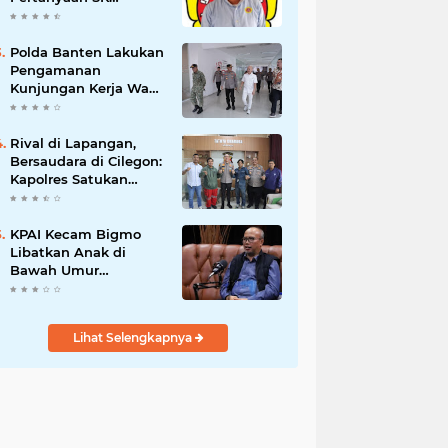
Karetaker dan Urgensi
MWKT, Saat Suasana
Berduka
Polda Banten Lakukan
Pengamanan
Kunjungan Kerja Wakil
Presiden RI
Rival di Lapangan,
Bersaudara di Cilegon:
Kapolres Satukan
Viking dan Jak Mania
Demi Nobar Damai
Piala Presiden 2026
KPAI Kecam Bigmo
Libatkan Anak di
Bawah Umur
Promosikan Liquid
Vape, Minta Aparat
Bertindak Tegas
Lihat Selengkapnya