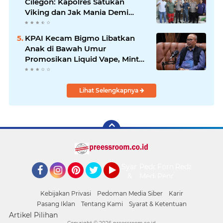
Cilegon: Kapolres Satukan
Viking dan Jak Mania Demi
Nobar Damai Piala Presiden
2026
KPAI Kecam Bigmo Libatkan
Anak di Bawah Umur
Promosikan Liquid Vape, Minta
Aparat Bertindak Tegas
Lihat Selengkapnya
Syarat
Pedoman
Form
Redaksi
&
Media
Pengaduan
Facebook
Instagram
Pinterest
Twitter
YouTube
Ketentuan
Siber
Kebijakan Privasi
Pedoman Media Siber
Karir
Pasang Iklan
Tentang Kami
Syarat & Ketentuan
Artikel Pilihan