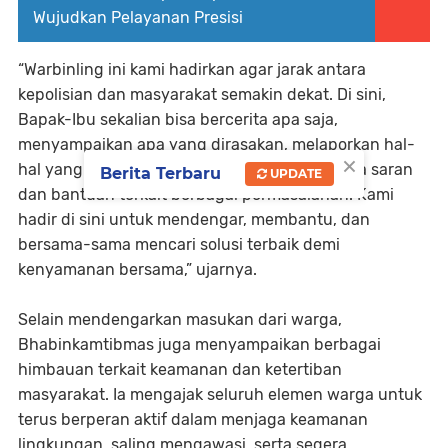
Wujudkan Pelayanan Presisi
“Warbinling ini kami hadirkan agar jarak antara
kepolisian dan masyarakat semakin dekat. Di sini,
Bapak-Ibu sekalian bisa bercerita apa saja,
menyampaikan apa yang dirasakan, melaporkan hal-
×
hal yang mencurigakan, atau bahkan meminta saran
Berita Terbaru
UPDATE
dan bantuan terkait berbagai permasalahan. Kami
hadir di sini untuk mendengar, membantu, dan
bersama-sama mencari solusi terbaik demi
kenyamanan bersama,” ujarnya.
Selain mendengarkan masukan dari warga,
Bhabinkamtibmas juga menyampaikan berbagai
himbauan terkait keamanan dan ketertiban
masyarakat. Ia mengajak seluruh elemen warga untuk
terus berperan aktif dalam menjaga keamanan
lingkungan, saling mengawasi, serta segera