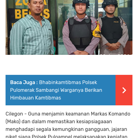
Baca Juga :
Bhabinkamtibmas Polsek
Pulomerak Sambangi Warganya Berikan
Himbauan Kamtibmas
Cilegon - Guna menjamin keamanan Markas Komando
(Mako) dan dalam memastikan kesiapsiagaaan
menghadapi segala kemungkinan gangguan, jajaran
piket siaga Polsek Puloampel melaksanakan kegiatan