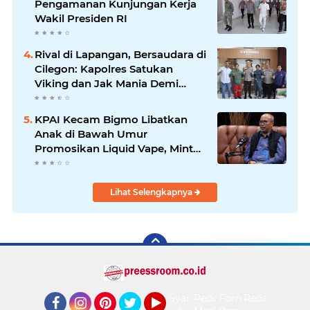
Pengamanan Kunjungan Kerja
Wakil Presiden RI
Rival di Lapangan, Bersaudara di
Cilegon: Kapolres Satukan
Viking dan Jak Mania Demi
Nobar Damai Piala Presiden
2026
KPAI Kecam Bigmo Libatkan
Anak di Bawah Umur
Promosikan Liquid Vape, Minta
Aparat Bertindak Tegas
Lihat Selengkapnya
Syarat
Pedoman
Form
Redaksi