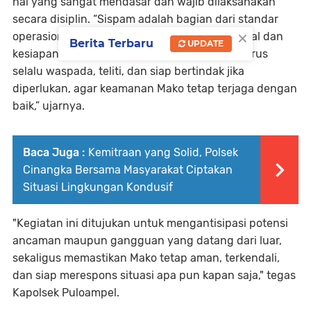
hal yang sangat mendasar dan wajib dilaksanakan
secara disiplin. “Sispam adalah bagian dari standar
×
operasional untuk menjamin keamanan internal dan
Berita Terbaru
UPDATE
kesiapan operasional. Setiap petugas piket harus
selalu waspada, teliti, dan siap bertindak jika
diperlukan, agar keamanan Mako tetap terjaga dengan
baik,” ujarnya.
Baca Juga :
Kemitraan yang Solid, Polsek
Cinangka Bersama Masyarakat Ciptakan
Situasi Lingkungan Kondusif
"Kegiatan ini ditujukan untuk mengantisipasi potensi
ancaman maupun gangguan yang datang dari luar,
sekaligus memastikan Mako tetap aman, terkendali,
dan siap merespons situasi apa pun kapan saja," tegas
Kapolsek Puloampel.