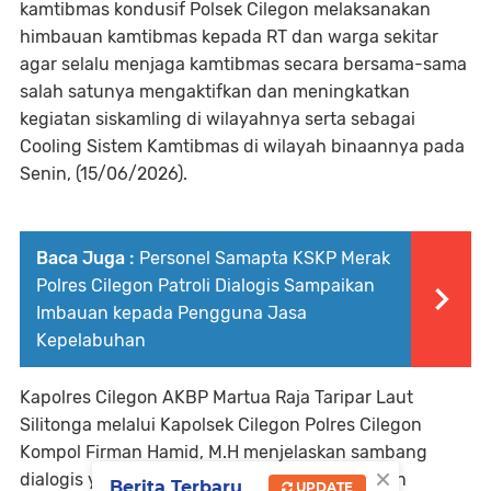
kamtibmas kondusif Polsek Cilegon melaksanakan
himbauan kamtibmas kepada RT dan warga sekitar
agar selalu menjaga kamtibmas secara bersama-sama
salah satunya mengaktifkan dan meningkatkan
kegiatan siskamling di wilayahnya serta sebagai
Cooling Sistem Kamtibmas di wilayah binaannya pada
Senin, (15/06/2026).
Baca Juga :
Personel Samapta KSKP Merak
Polres Cilegon Patroli Dialogis Sampaikan
Imbauan kepada Pengguna Jasa
Kepelabuhan
Kapolres Cilegon AKBP Martua Raja Taripar Laut
Silitonga melalui Kapolsek Cilegon Polres Cilegon
Kompol Firman Hamid, M.H menjelaskan sambang
×
dialogis yang dilakukan Personil Polsek Cilegon
Berita Terbaru
UPDATE