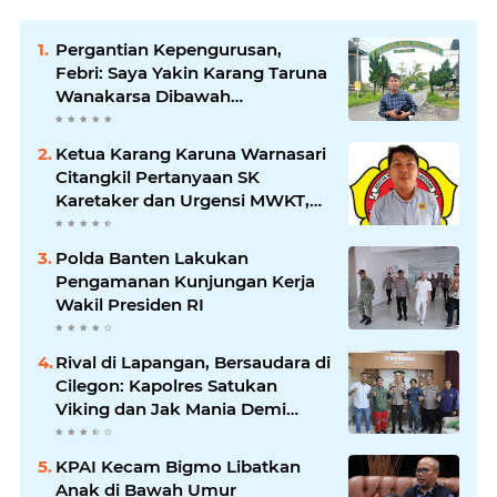
Pergantian Kepengurusan,
Febri: Saya Yakin Karang Taruna
Wanakarsa Dibawah
Kepemimpinan Bung Entus
Jauh Membawa Manfaat
Ketua Karang Karuna Warnasari
Citangkil Pertanyaan SK
Karetaker dan Urgensi MWKT,
Saat Suasana Berduka
Polda Banten Lakukan
Pengamanan Kunjungan Kerja
Wakil Presiden RI
Rival di Lapangan, Bersaudara di
Cilegon: Kapolres Satukan
Viking dan Jak Mania Demi
Nobar Damai Piala Presiden
2026
KPAI Kecam Bigmo Libatkan
Anak di Bawah Umur