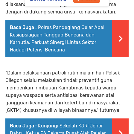
dilaksanakan untuk menjaga kamtibmas bersama
dengan di dukung semua unsur kemasyarakatan.
Baca Juga :
Polres Pandeglang Gelar Apel
Kesiapsiagaan Tanggap Bencana dan
Karhutla, Perkuat Sinergi Lintas Sektor
Hadapi Potensi Bencana
"Dalam pelaksanaan patroli rutin malam hari Polsek
Cilegon selalu melakukan tindak preventif guna
memberikan himbauan Kamtibmas kepada warga
supaya waspada serta antisipasi kerawanan atai
gangguan keamanan dan ketertiban di masyarakat
(GKTM) khususnya di wilayah binaannya," tuturnya.
Baca Juga :
Kunjungi Sekolah KJRI Johor
Bahru, Ketua PA Jakarta Pusat Ajak Pelajar