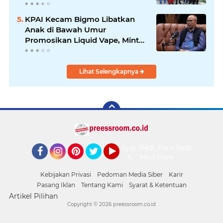
Nobar Damai Piala Presiden
2026
KPAI Kecam Bigmo Libatkan
Anak di Bawah Umur
Promosikan Liquid Vape, Minta
Aparat Bertindak Tegas
Lihat Selengkapnya
Syarat
Pedoman
Form
Redaksi
&
Media
Pengaduan
Facebook
Instagram
Pinterest
Twitter
YouTube
Ketentuan
Siber
Kebijakan Privasi
Pedoman Media Siber
Karir
Pasang Iklan
Tentang Kami
Syarat & Ketentuan
Artikel Pilihan
Copyright ©
2026 preessroom.co.id