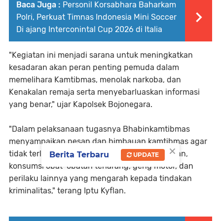
Baca Juga :
Personil Korsabhara Baharkam
Polri, Perkuat Timnas Indonesia Mini Soccer
Di ajang Interconintal Cup 2026 di Italia
"Kegiatan ini menjadi sarana untuk meningkatkan
kesadaran akan peran penting pemuda dalam
memelihara Kamtibmas, menolak narkoba, dan
Kenakalan remaja serta menyebarluaskan informasi
yang benar," ujar Kapolsek Bojonegara.
"Dalam pelaksanaan tugasnya Bhabinkamtibmas
menyampaikan pesan dan himbauan kamtibmas agar
×
tidak terlibat tindak kriminalitas seperti tawuran,
Berita Terbaru
UPDATE
konsumsi obat-obatan terlarang, geng motor, dan
perilaku lainnya yang mengarah kepada tindakan
kriminalitas," terang Iptu Kyflan.