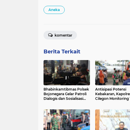
Aneka
komentar
Berita Terkait
Bhabinkamtibmas Polsek
Antisipasi Potensi
Bojonegara Gelar Patroli
Kebakaran, Kapolre
Dialogis dan Sosialisasi
Cilegon Monitoring
Layanan Kepolisian 110 di
Bagendung bersam
Desa Kertasana
Unsur Pemerintah 