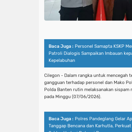
Baca Juga :
Personel Samapta KSKP Mer
Patroli Dialogis Sampaikan Imbauan ke
Kepelabuhan
Cilegon - Dalam rangka untuk mencegah t
gangguan terhadap personel dan Mako Pol
Polda Banten rutin melaksanakan sispam
pada Minggu (07/06/2026).
Baca Juga :
Polres Pandeglang Gelar Ap
Tanggap Bencana dan Karhutla, Perkuat 