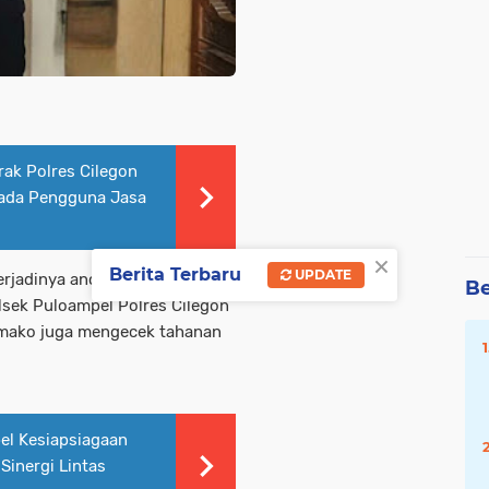
ak Polres Cilegon
pada Pengguna Jasa
×
Berita Terbaru
UPDATE
erjadinya ancaman dan
Be
sek Puloampel Polres Cilegon
 mako juga mengecek tahanan
el Kesiapsiagaan
Sinergi Lintas