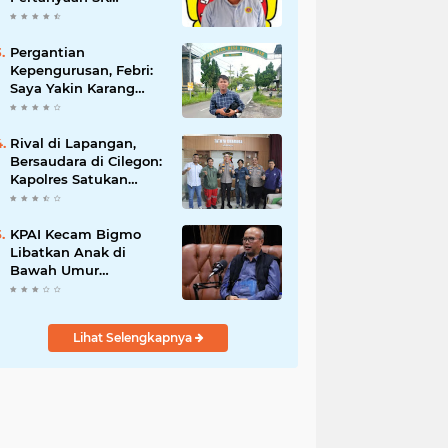
Karetaker dan Urgensi
MWKT, Saat Suasana
Berduka
Pergantian
Kepengurusan, Febri:
Saya Yakin Karang
Taruna Wanakarsa
Dibawah
Kepemimpinan Bung
Rival di Lapangan,
Entus Jauh Membawa
Bersaudara di Cilegon:
Manfaat
Kapolres Satukan
Viking dan Jak Mania
Demi Nobar Damai
Piala Presiden 2026
KPAI Kecam Bigmo
Libatkan Anak di
Bawah Umur
Promosikan Liquid
Vape, Minta Aparat
Bertindak Tegas
Lihat Selengkapnya