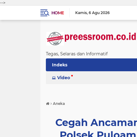
-->
HOME
Kamis
6 Agu 2026
Tegas, Selaras dan Informatif
Indeks
Video
›
Aneka
Cegah Ancaman
Polsek Puloam