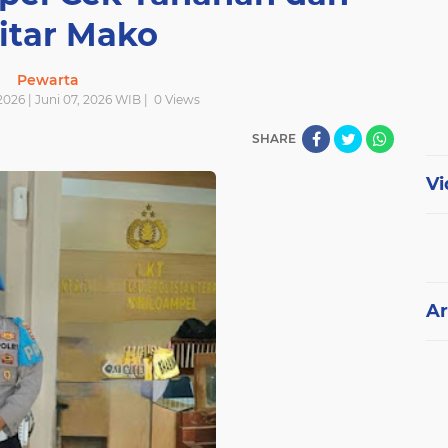
itar Mako
Pewarta
2026 | Juni 07, 2026 WIB |
0
Views
SHARE
Vi
Ar