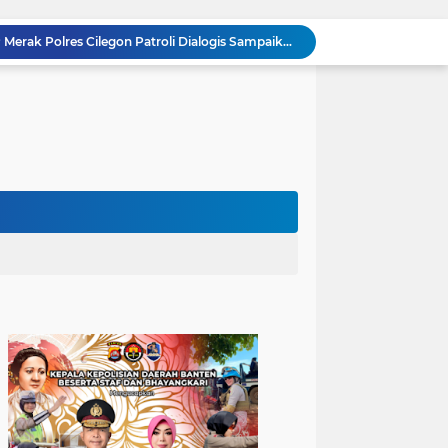
Pelayanan Prima kepada Masyarakat, Anggota Polsek Puloampel Laksanakan Gatur Lalu Lintas
Anggota Polsek Puloampel Rutin Laksanakan Subuh Keliling di Desa Binaannya
Bhabinkamtibmas Polsek Puloampel Sambang Warganya, Himbau Bahaya Bakar Sampah dan Sosialisasikan Layanan 110
Bhabinkamtibmas Polsek Purwakarta Gencarkan Himbauan Dilarang Membakar Sampah Sembarangan Saat Musim Kemarau
502 Ribu Liter Air Bersih Disalurkan Polda Banten untuk Enam Kecamatan di Kabupaten Serang
Melalui Talkshow RRI Banten, Polda Banten Edukasi Masyarakat tentang Bahaya Karhutla dan Konsekuensi Hukum Pembakaran Lahan
Kombes Pol Edy Sumardi Apresiasi Sinergi Pengamanan Obvitnas di Pertamina Patra Niaga Jabar
Berikan Rasa Aman di Masyarakat, Polsek Ciwandan Tingkatkan Patroli Malam Secara Rutin
Patroli Blue Light Upaya KSKP Merak Polres Cilegon Tekan Aksi Tindak Kriminalitas
Personel Samapta KSKP Merak Polres Cilegon Patroli Dialogis Sampaikan Imbauan kepada Pengguna Jasa Kepelabuhan