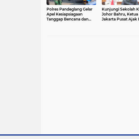
Polres Pandeglang Gelar
Kunjungi Sekolah K
Apel Kesiapsiagaan
Johor Bahru, Ketua
Tanggap Bencana dan
Jakarta Pusat Ajak 
Karhutla, Perkuat Sinergi
WNI Raih Prestasi 
Lintas Sektor Hadapi
Cintai Tanah Air
Potensi Bencana