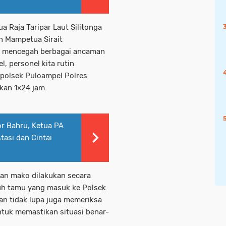
 Raja Taripar Laut Silitonga
n Mampetua Sirait
 mencegah berbagai ancaman
 personel kita rutin
polsek Puloampel Polres
kan 1×24 jam.
r Bahru, Ketua PA
tasi dan Cintai
an mako dilakukan secara
uh tamu yang masuk ke Polsek
an tidak lupa juga memeriksa
ntuk memastikan situasi benar-