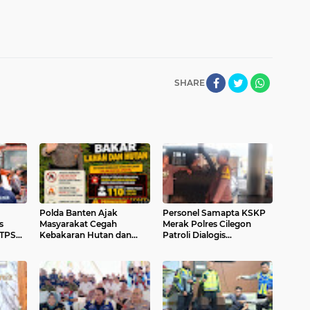
SHARE
Polda Banten Ajak
Personel Samapta KSKP
s
Masyarakat Cegah
Merak Polres Cilegon
 TPSA
Kebakaran Hutan dan
Patroli Dialogis
a
Lahan
Sampaikan Imbauan
Daerah
kepada Pengguna Jasa
Kepelabuhan