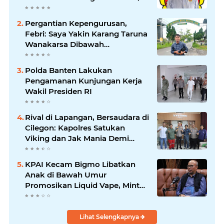
Saat Suasana Berduka
Pergantian Kepengurusan,
Febri: Saya Yakin Karang Taruna
Wanakarsa Dibawah
Kepemimpinan Bung Entus
Jauh Membawa Manfaat
Polda Banten Lakukan
Pengamanan Kunjungan Kerja
Wakil Presiden RI
Rival di Lapangan, Bersaudara di
Cilegon: Kapolres Satukan
Viking dan Jak Mania Demi
Nobar Damai Piala Presiden
2026
KPAI Kecam Bigmo Libatkan
Anak di Bawah Umur
Promosikan Liquid Vape, Minta
Aparat Bertindak Tegas
Lihat Selengkapnya