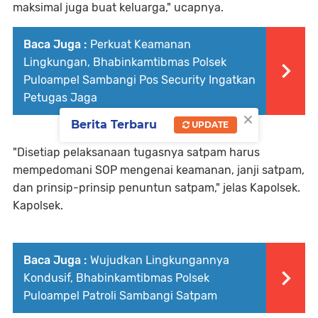
maksimal juga buat keluarga," ucapnya.
Baca Juga :
Perkuat Keamanan
Lingkungan, Bhabinkamtibmas Polsek
Puloampel Sambangi Pos Security Ingatkan
Petugas Jaga
×
Berita Terbaru
UPDATE
"Disetiap pelaksanaan tugasnya satpam harus
mempedomani SOP mengenai keamanan, janji satpam,
dan prinsip-prinsip penuntun satpam," jelas Kapolsek.
Kapolsek.
Baca Juga :
Wujudkan Lingkungannya
Kondusif, Bhabinkamtibmas Polsek
Puloampel Patroli Sambangi Satpam