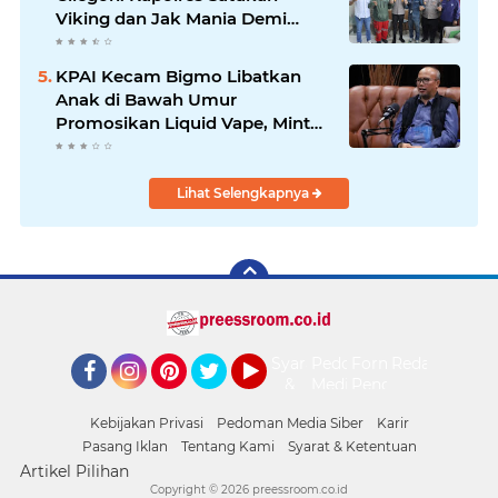
Viking dan Jak Mania Demi
Nobar Damai Piala Presiden
2026
KPAI Kecam Bigmo Libatkan
Anak di Bawah Umur
Promosikan Liquid Vape, Minta
Aparat Bertindak Tegas
Lihat Selengkapnya
Syarat
Pedoman
Form
Redaksi
&
Media
Pengaduan
Facebook
Instagram
Pinterest
Twitter
YouTube
Ketentuan
Siber
Kebijakan Privasi
Pedoman Media Siber
Karir
Pasang Iklan
Tentang Kami
Syarat & Ketentuan
Artikel Pilihan
Copyright ©
2026 preessroom.co.id