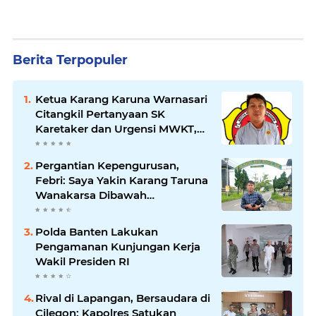
Berita Terpopuler
Ketua Karang Karuna Warnasari
Citangkil Pertanyaan SK
Karetaker dan Urgensi MWKT,
Saat Suasana Berduka
Pergantian Kepengurusan,
Febri: Saya Yakin Karang Taruna
Wanakarsa Dibawah
Kepemimpinan Bung Entus
Jauh Membawa Manfaat
Polda Banten Lakukan
Pengamanan Kunjungan Kerja
Wakil Presiden RI
Rival di Lapangan, Bersaudara di
Cilegon: Kapolres Satukan