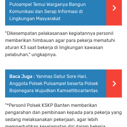
Puloampel Temui Warganya Bangun
Komunikasi dan Serap Informasi di
Lingkungan Masyarakat
"Dikesempatan pelakasanaan kegiatannya personil
memberikan himbauan agar para pekerja mematuhi
aturan K3 saat bekerja di lingkungan kawasan
pelabuhan," ungkapnya.
Baca Juga :
Yanmas Gatur Sore Hari,
Anggota Polsek Puloampel beserta Polsek
Bojonegara Wujudkan Kamseltibcarlantas
"*Personil Polsek KSKP Banten memberikan
pengarahan dan pembinaan kepada para pekerja yang
sedang melaksanakan pekerjaan, agar lebih
memperhatikan keselamatan diri dalam bekerja