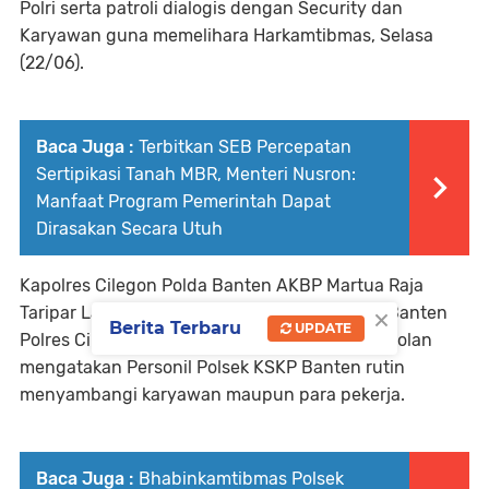
Polri serta patroli dialogis dengan Security dan
Karyawan guna memelihara Harkamtibmas, Selasa
(22/06).
Baca Juga :
Terbitkan SEB Percepatan
Sertipikasi Tanah MBR, Menteri Nusron:
Manfaat Program Pemerintah Dapat
Dirasakan Secara Utuh
Kapolres Cilegon Polda Banten AKBP Martua Raja
×
Taripar Laut Silitonga melalui Kapolsek KSKP Banten
Berita Terbaru
UPDATE
Polres Cilegon Polda Banten IPTU Bobi Nainggolan
mengatakan Personil Polsek KSKP Banten rutin
menyambangi karyawan maupun para pekerja.
Baca Juga :
Bhabinkamtibmas Polsek