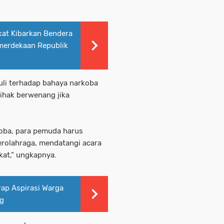
kat Kibarkan Bendera
merdekaan Republik
duli terhadap bahaya narkoba
pihak berwenang jika
oba, para pemuda harus
berolahraga, mendatangi acara
kat,“ ungkapnya.
rap Aspirasi Warga
ng