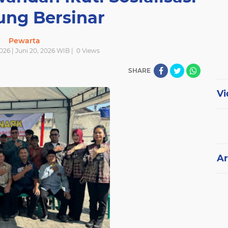
ng Bersinar
Pewarta
2026 | Juni 20, 2026 WIB |
0
Views
SHARE
Vi
Ar