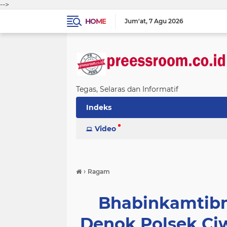
-->
HOME
Jum'at
7 Agu 2026
Tegas, Selaras dan Informatif
Indeks
Video
›
Ragam
Bhabinkamtibm
Denok Polsek Ciw