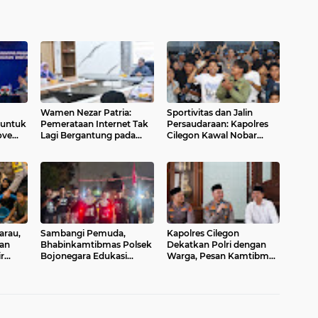
Wamen Nezar Patria:
Sportivitas dan Jalin
 untuk
Pemerataan Internet Tak
Persaudaraan: Kapolres
ove
Lagi Bergantung pada
Cilegon Kawal Nobar
gital
BTS
Persib vs Persija
Berlangsung Aman dan
Kondusif
arau,
Sambangi Pemuda,
Kapolres Cilegon
kan
Bhabinkamtibmas Polsek
Dekatkan Polri dengan
r
Bojonegara Edukasi
Warga, Pesan Kamtibmas
Center
Kamtibmas dan
Menggema di Masjid
Sosialisasi Hotline Polri 110
Raudhatul Muttaqin