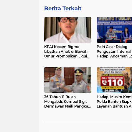
Berita Terkait
KPAI Kecam Bigmo
Polri Gelar Dialog
Libatkan Anak di Bawah
Penguatan Internal
Umur Promosikan Liquid
Hadapi Ancaman L
Vape, Minta Aparat
Scamming di Era Di
Bertindak Tegas
36 Tahun 11 Bulan
Hadapi Musim Kem
Mengabdi, Kompol Sigit
Polda Banten Siap
Dermawan Naik Pangkat
Layanan Bantuan Ai
dan Raih Penghargaan
Bersih Melalui Call 
Umrah dari Kapolres
110
Cilegon