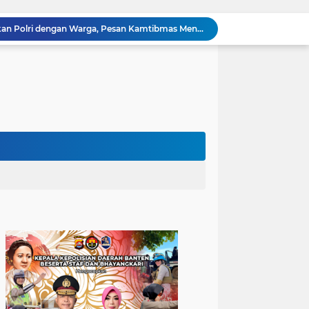
Kapolres Cilegon Dekatkan Polri dengan Warga, Pesan Kamtibmas Menggema di Masjid Raudhatul Muttaqin
Kapolres Cilegon Jalin Silaturahmi dengan Tokoh Agama dan Masyarakat Usai Sholat Jumat di Masjid Raudotul Mutaqien
Kapolres Cilegon Perkuat Sinergi dengan Pemkot dan Muhammadiyah, Bersama Jaga Cilegon Tetap Aman serta Kondusif
Polres Cilegon Salurkan 16 Ton Air Bersih, Hadir Ringankan Warga Pulomerak di Tengah Kemarau
Ditreskrimum Polda Banten Tetapkan Dua Tersangka Kasus Aksi Anarkis dan Penghasutan di Balaraja
Bhabinkamtibmas Polsek Purwakarta Gencarkan Himbauan Dilarang Membakar Sampah Sembarangan Saat Musim Kemarau
Sinergitas, Bhabinkamtibmas Polsek Anyar Jalin Silaturahmi Bersama Masyarakat
Sambangi Pemuda, Bhabinkamtibmas Polsek Bojonegara Edukasi Kamtibmas dan Sosialisasi Hotline Polri 110
Dialog Kamtibmas, Anggota Polsek Bojonegara Patroli Malam, Sambangi Warga Sosialisasi Layanan Kepolisian 110
Polsek Bojonegara Salurkan 24 Ribu Liter Air Bersih dan Tandon, Hadirkan Harapan di Tengah Kemarau