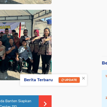
Be
×
Berita Terbaru
UPDATE
da Banten Siapkan
 Center 110