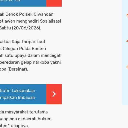
bak Denok Polsek Ciwandan
etiawan menghadiri Sosialisasi
 Sabtu (20/06/2026).
rtua Raja Taripar Laut
es Cilegon Polda Banten
ah satu upaya dalam mencegah
eredaran gelap narkoba yakni
ba (Bersinar).
Rutin Laksanakan
Sampaikan Imbauan
da masyarakat terutama
yang ada di daerah hukum
nten," ucapnya.