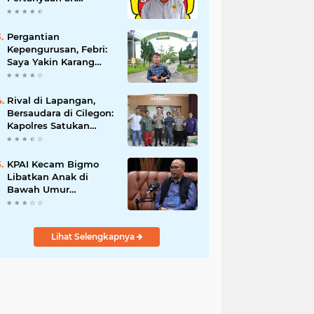
Karetaker dan Urgensi
MWKT, Saat Suasana
Berduka
Pergantian
Kepengurusan, Febri:
Saya Yakin Karang
Taruna Wanakarsa
Dibawah
Kepemimpinan Bung
Rival di Lapangan,
Entus Jauh Membawa
Bersaudara di Cilegon:
Manfaat
Kapolres Satukan
Viking dan Jak Mania
Demi Nobar Damai
Piala Presiden 2026
KPAI Kecam Bigmo
Libatkan Anak di
Bawah Umur
Promosikan Liquid
Vape, Minta Aparat
Bertindak Tegas
Lihat Selengkapnya