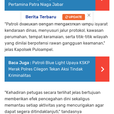
Pertamina Patra Niaga Jabar
×
Berita Terbaru
UPDATE
"Patroli dilakukan dengan mengaktifkan lampu isyarat
kendaraan dinas, menyusuri jalur protokol, kawasan
perumahan, tempat keramaian, serta titik-titik wilayah
yang dinilai berpotensi rawan gangguan keamanan,"
jelas Kapolsek Puloampel.
Baca Juga :
Patroli Blue Light Upaya KSKP
Merak Polres Cilegon Tekan Aksi Tindak
Kriminalitas
"Kehadiran petugas secara terlihat jelas bertujuan
memberikan efek pencegahan dini sekaligus
memantau setiap aktivitas yang mencurigakan agar
dapat segera ditindaklanjuti," tandasnya