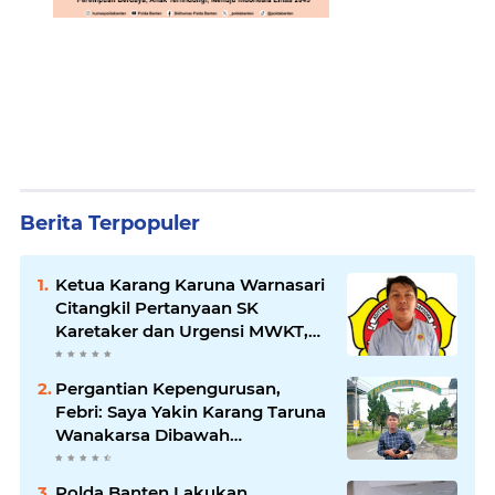
Berita Terpopuler
Ketua Karang Karuna Warnasari
Citangkil Pertanyaan SK
Karetaker dan Urgensi MWKT,
Saat Suasana Berduka
Pergantian Kepengurusan,
Febri: Saya Yakin Karang Taruna
Wanakarsa Dibawah
Kepemimpinan Bung Entus
Jauh Membawa Manfaat
Polda Banten Lakukan