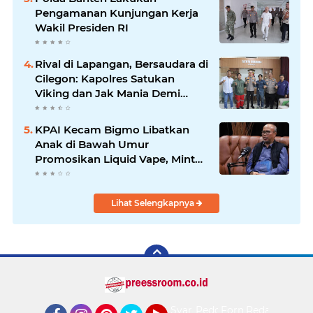
Pengamanan Kunjungan Kerja
Wakil Presiden RI
Rival di Lapangan, Bersaudara di
Cilegon: Kapolres Satukan
Viking dan Jak Mania Demi
Nobar Damai Piala Presiden
2026
KPAI Kecam Bigmo Libatkan
Anak di Bawah Umur
Promosikan Liquid Vape, Minta
Aparat Bertindak Tegas
Lihat Selengkapnya
Syarat
Pedoman
Form
Redaksi