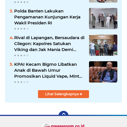
Kepemimpinan Bung Entus
Jauh Membawa Manfaat
Polda Banten Lakukan
Pengamanan Kunjungan Kerja
Wakil Presiden RI
Rival di Lapangan, Bersaudara di
Cilegon: Kapolres Satukan
Viking dan Jak Mania Demi
Nobar Damai Piala Presiden
2026
KPAI Kecam Bigmo Libatkan
Anak di Bawah Umur
Promosikan Liquid Vape, Minta
Aparat Bertindak Tegas
Lihat Selengkapnya