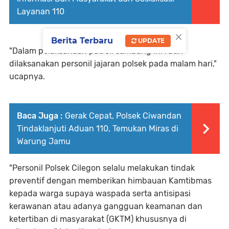
Layanan 110
×
Berita Terbaru
UPDATE
"Dalam pelaksanaan patroli sambang ini rutin
dilaksanakan personil jajaran polsek pada malam hari,"
ucapnya.
Baca Juga :
Gerak Cepat, Polsek Ciwandan
Tindaklanjuti Aduan 110, Temukan Miras di
Warung Jamu
"Personil Polsek Cilegon selalu melakukan tindak
preventif dengan memberikan himbauan Kamtibmas
kepada warga supaya waspada serta antisipasi
kerawanan atau adanya gangguan keamanan dan
ketertiban di masyarakat (GKTM) khususnya di