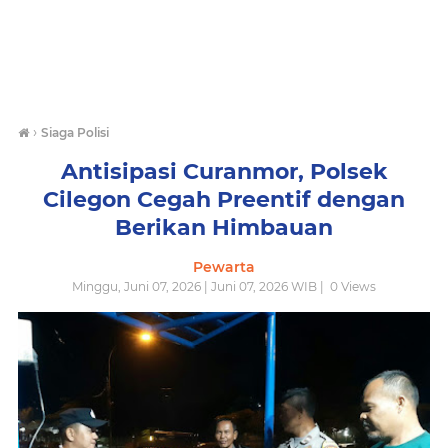
›
Siaga Polisi
Antisipasi Curanmor, Polsek
Cilegon Cegah Preentif dengan
Berikan Himbauan
Pewarta
Minggu, Juni 07, 2026 | Juni 07, 2026 WIB |
0
Views