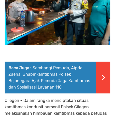
Baca Juga :
Sambangi Pemuda, Aipda
Zaenal Bhabinkamtibmas Polsek
Bojonegara Ajak Pemuda Jaga Kamtibmas
dan Sosialisasi Layanan 110
Cilegon - Dalam rangka menciptakan situasi
kamtibmas kondusif personil Polsek Cilegon
melaksanakan himbauan kamtibmas kepada petugas