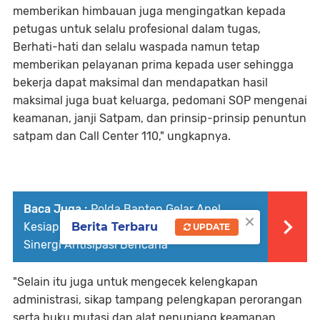
memberikan himbauan juga mengingatkan kepada
petugas untuk selalu profesional dalam tugas,
Berhati-hati dan selalu waspada namun tetap
memberikan pelayanan prima kepada user sehingga
bekerja dapat maksimal dan mendapatkan hasil
maksimal juga buat keluarga, pedomani SOP mengenai
keamanan, janji Satpam, dan prinsip-prinsip penuntun
satpam dan Call Center 110," ungkapnya.
Baca Juga :
Polda Banten Gelar Apel
×
Kesiapsiagaan Karhutla 2026, Perkuat
Berita Terbaru
UPDATE
Sinergi Antisipasi Bencana
"Selain itu juga untuk mengecek kelengkapan
administrasi, sikap tampang pelengkapan perorangan
serta buku mutasi dan alat penunjang keamanan