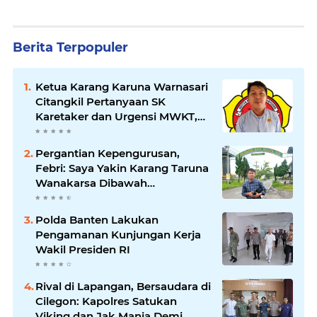
Berita Terpopuler
Ketua Karang Karuna Warnasari
Citangkil Pertanyaan SK
Karetaker dan Urgensi MWKT,
Saat Suasana Berduka
Pergantian Kepengurusan,
Febri: Saya Yakin Karang Taruna
Wanakarsa Dibawah
Kepemimpinan Bung Entus
Jauh Membawa Manfaat
Polda Banten Lakukan
Pengamanan Kunjungan Kerja
Wakil Presiden RI
Rival di Lapangan, Bersaudara di
Cilegon: Kapolres Satukan
Viking dan Jak Mania Demi