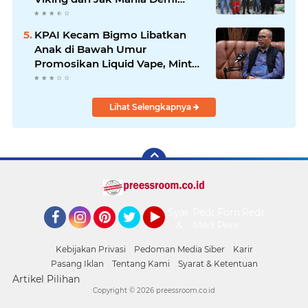
Nobar Damai Piala Presiden
2026
KPAI Kecam Bigmo Libatkan
Anak di Bawah Umur
Promosikan Liquid Vape, Minta
Aparat Bertindak Tegas
Lihat Selengkapnya
Syarat
Pedoman
Form
Redaksi
&
Media
Pengaduan
Facebook
Instagram
Pinterest
Twitter
YouTube
Ketentuan
Siber
Kebijakan Privasi
Pedoman Media Siber
Karir
Pasang Iklan
Tentang Kami
Syarat & Ketentuan
Artikel Pilihan
Copyright ©
2026 preessroom.co.id