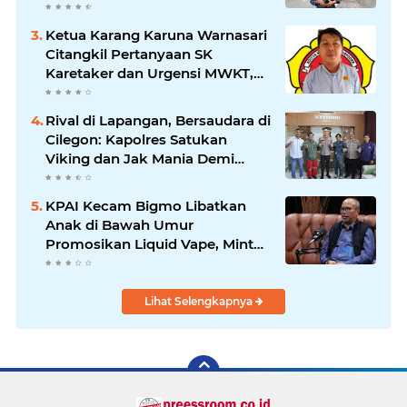
Kepemimpinan Bung Entus
Jauh Membawa Manfaat
Ketua Karang Karuna Warnasari
Citangkil Pertanyaan SK
Karetaker dan Urgensi MWKT,
Saat Suasana Berduka
Rival di Lapangan, Bersaudara di
Cilegon: Kapolres Satukan
Viking dan Jak Mania Demi
Nobar Damai Piala Presiden
2026
KPAI Kecam Bigmo Libatkan
Anak di Bawah Umur
Promosikan Liquid Vape, Minta
Aparat Bertindak Tegas
Lihat Selengkapnya