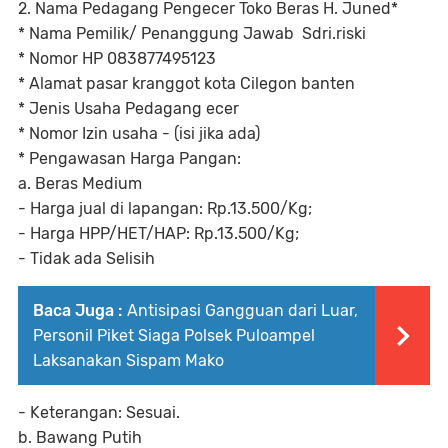
‎2. Nama Pedagang Pengecer Toko Beras H. Juned*
‎* Nama Pemilik/ Penanggung Jawab Sdri.riski
‎* Nomor HP 083877495123
‎* Alamat pasar kranggot kota Cilegon banten
‎* Jenis Usaha Pedagang ecer
‎* Nomor Izin usaha - (isi jika ada)
‎* Pengawasan Harga Pangan:
‎a. Beras Medium
‎- Harga jual di lapangan: Rp.13.500/Kg;
‎- Harga HPP/HET/HAP: Rp.13.500/Kg;
‎- Tidak ada Selisih
Baca Juga :
Antisipasi Gangguan dari Luar,
Personil Piket Siaga Polsek Puloampel
Laksanakan Sispam Mako
‎- Keterangan: Sesuai.
‎b. Bawang Putih