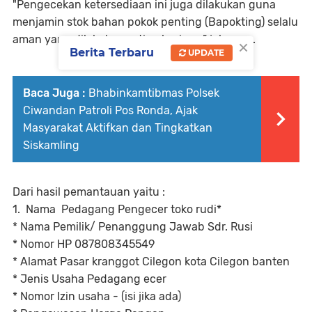
"Pengecekan ketersediaan ini juga dilakukan guna
menjamin stok bahan pokok penting (Bapokting) selalu
aman yang dilakukan setiap harinya,” jelasnya.
×
Berita Terbaru
UPDATE
Baca Juga :
Bhabinkamtibmas Polsek
Ciwandan Patroli Pos Ronda, Ajak
Masyarakat Aktifkan dan Tingkatkan
Siskamling
Dari hasil pemantauan yaitu :
1. Nama Pedagang Pengecer toko rudi*
‎* Nama Pemilik/ Penanggung Jawab Sdr. Rusi
‎* Nomor HP 087808345549
‎* Alamat Pasar kranggot Cilegon kota Cilegon banten
‎* Jenis Usaha Pedagang ecer
‎* Nomor Izin usaha - (isi jika ada)