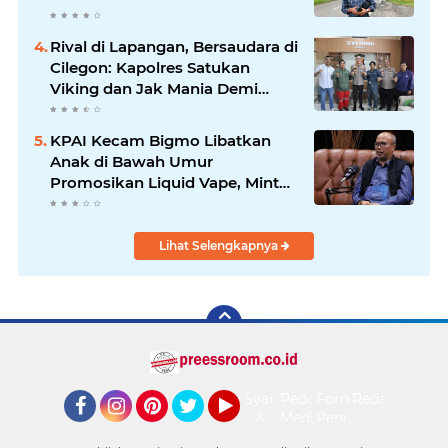
Kepemimpinan Bung Entus
Jauh Membawa Manfaat
Rival di Lapangan, Bersaudara di
Cilegon: Kapolres Satukan
Viking dan Jak Mania Demi
Nobar Damai Piala Presiden
2026
KPAI Kecam Bigmo Libatkan
Anak di Bawah Umur
Promosikan Liquid Vape, Minta
Aparat Bertindak Tegas
Lihat Selengkapnya
Syarat
Pedoman
Form
Redaksi
&
Media
Pengaduan
Facebook
Instagram
Pinterest
Twitter
YouTube
Ketentuan
Siber