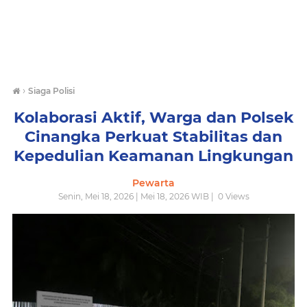
›
Siaga Polisi
Kolaborasi Aktif, Warga dan Polsek
Cinangka Perkuat Stabilitas dan
Kepedulian Keamanan Lingkungan
Pewarta
Senin, Mei 18, 2026 | Mei 18, 2026 WIB |
0
Views