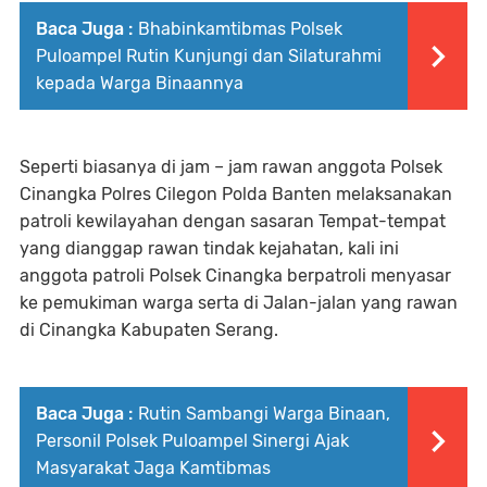
Baca Juga :
Bhabinkamtibmas Polsek
Puloampel Rutin Kunjungi dan Silaturahmi
kepada Warga Binaannya
Seperti biasanya di jam – jam rawan anggota Polsek
Cinangka Polres Cilegon Polda Banten melaksanakan
patroli kewilayahan dengan sasaran Tempat-tempat
yang dianggap rawan tindak kejahatan, kali ini
anggota patroli Polsek Cinangka berpatroli menyasar
ke pemukiman warga serta di Jalan-jalan yang rawan
di Cinangka Kabupaten Serang.
Baca Juga :
Rutin Sambangi Warga Binaan,
Personil Polsek Puloampel Sinergi Ajak
Masyarakat Jaga Kamtibmas