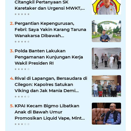
Citangkil Pertanyaan SK
Karetaker dan Urgensi MWKT,
Saat Suasana Berduka
Pergantian Kepengurusan,
Febri: Saya Yakin Karang Taruna
Wanakarsa Dibawah
Kepemimpinan Bung Entus
Jauh Membawa Manfaat
Polda Banten Lakukan
Pengamanan Kunjungan Kerja
Wakil Presiden RI
Rival di Lapangan, Bersaudara di
Cilegon: Kapolres Satukan
Viking dan Jak Mania Demi
Nobar Damai Piala Presiden
2026
KPAI Kecam Bigmo Libatkan
Anak di Bawah Umur
Promosikan Liquid Vape, Minta
Aparat Bertindak Tegas