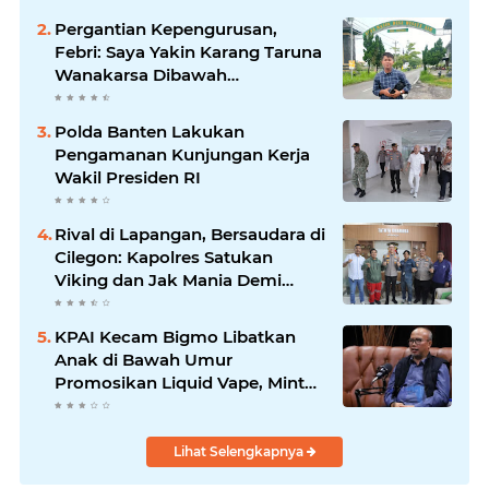
Pergantian Kepengurusan,
Febri: Saya Yakin Karang Taruna
Wanakarsa Dibawah
Kepemimpinan Bung Entus
Jauh Membawa Manfaat
Polda Banten Lakukan
Pengamanan Kunjungan Kerja
Wakil Presiden RI
Rival di Lapangan, Bersaudara di
Cilegon: Kapolres Satukan
Viking dan Jak Mania Demi
Nobar Damai Piala Presiden
2026
KPAI Kecam Bigmo Libatkan
Anak di Bawah Umur
Promosikan Liquid Vape, Minta
Aparat Bertindak Tegas
Lihat Selengkapnya