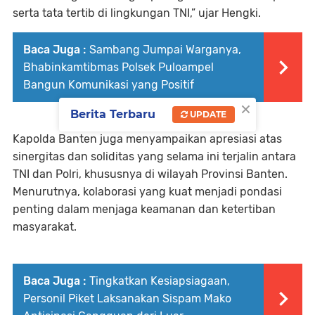
serta tata tertib di lingkungan TNI,” ujar Hengki.
Baca Juga :
Sambang Jumpai Warganya,
Bhabinkamtibmas Polsek Puloampel
Bangun Komunikasi yang Positif
×
Berita Terbaru
UPDATE
Kapolda Banten juga menyampaikan apresiasi atas
sinergitas dan soliditas yang selama ini terjalin antara
TNI dan Polri, khususnya di wilayah Provinsi Banten.
Menurutnya, kolaborasi yang kuat menjadi pondasi
penting dalam menjaga keamanan dan ketertiban
masyarakat.
Baca Juga :
Tingkatkan Kesiapsiagaan,
Personil Piket Laksanakan Sispam Mako