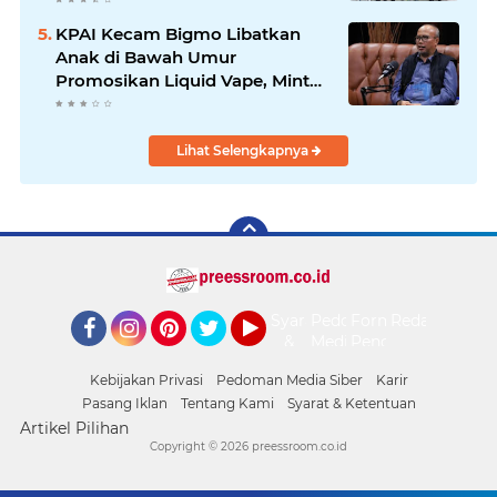
2026
KPAI Kecam Bigmo Libatkan
Anak di Bawah Umur
Promosikan Liquid Vape, Minta
Aparat Bertindak Tegas
Lihat Selengkapnya
Syarat
Pedoman
Form
Redaksi
&
Media
Pengaduan
Facebook
Instagram
Pinterest
Twitter
YouTube
Ketentuan
Siber
Kebijakan Privasi
Pedoman Media Siber
Karir
Pasang Iklan
Tentang Kami
Syarat & Ketentuan
Artikel Pilihan
Copyright ©
2026 preessroom.co.id