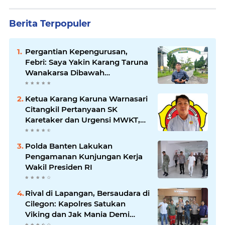
Berita Terpopuler
Pergantian Kepengurusan,
Febri: Saya Yakin Karang Taruna
Wanakarsa Dibawah
Kepemimpinan Bung Entus
Jauh Membawa Manfaat
Ketua Karang Karuna Warnasari
Citangkil Pertanyaan SK
Karetaker dan Urgensi MWKT,
Saat Suasana Berduka
Polda Banten Lakukan
Pengamanan Kunjungan Kerja
Wakil Presiden RI
Rival di Lapangan, Bersaudara di
Cilegon: Kapolres Satukan
Viking dan Jak Mania Demi
Nobar Damai Piala Presiden