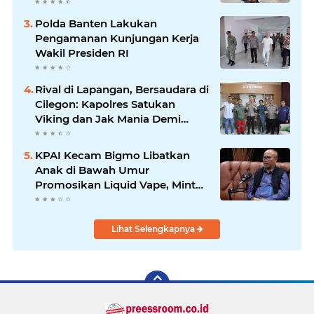
Kepemimpinan Bung Entus
Jauh Membawa Manfaat
Polda Banten Lakukan
Pengamanan Kunjungan Kerja
Wakil Presiden RI
Rival di Lapangan, Bersaudara di
Cilegon: Kapolres Satukan
Viking dan Jak Mania Demi
Nobar Damai Piala Presiden
2026
KPAI Kecam Bigmo Libatkan
Anak di Bawah Umur
Promosikan Liquid Vape, Minta
Aparat Bertindak Tegas
Lihat Selengkapnya