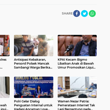
SHARE
lres
Antisipasi Kebakaran,
KPAI Kecam Bigmo
Personil Polsek Mancak
Libatkan Anak di Bawah
n
Sambangi Warga Berikan
Umur Promosikan Liquid
na
Imbauan
Vape, Minta Aparat
igelar
Bertindak Tegas
Polri Gelar Dialog
Wamen Nezar Patria:
awah
Penguatan Internal untuk
Pemerataan Internet Tak
iquid
Hadapi Ancaman Love
Lagi Bergantung pada