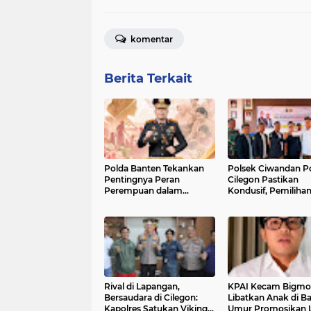
komentar
Berita Terkait
Polda Banten Tekankan
Polsek Ciwandan Po
Pentingnya Peran
Cilegon Pastikan
Perempuan dalam
Kondusif, Pemiliha
Pembangunan Bangsa
Ketua Karang Taru
Randakari Sukses D
Rival di Lapangan,
KPAI Kecam Bigmo
Bersaudara di Cilegon:
Libatkan Anak di B
Kapolres Satukan Viking
Umur Promosikan L