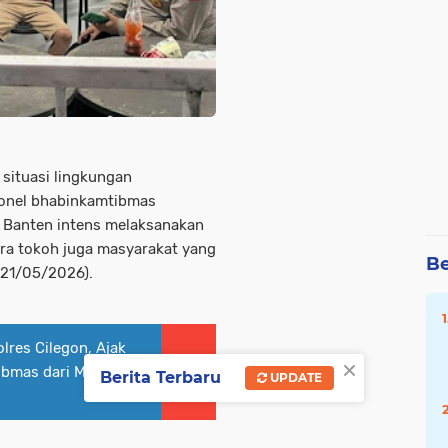
situasi lingkungan
sonel bhabinkamtibmas
a Banten intens melaksanakan
ra tokoh juga masyarakat yang
Be
(21/05/2026).
lres Cilegon, Ajak
×
bmas dari Masjid
Berita Terbaru
UPDATE