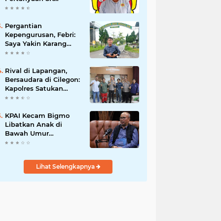
Karetaker dan Urgensi
MWKT, Saat Suasana
Berduka
Pergantian
Kepengurusan, Febri:
Saya Yakin Karang
Taruna Wanakarsa
Dibawah
Kepemimpinan Bung
Rival di Lapangan,
Entus Jauh Membawa
Bersaudara di Cilegon:
Manfaat
Kapolres Satukan
Viking dan Jak Mania
Demi Nobar Damai
Piala Presiden 2026
KPAI Kecam Bigmo
Libatkan Anak di
Bawah Umur
Promosikan Liquid
Vape, Minta Aparat
Bertindak Tegas
Lihat Selengkapnya