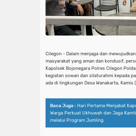
Cilegon - Dalam menjaga dan mewujudkan 
masyarakat yang aman dan kondusif, per
Kapolsek Bojonegara Polres Cilegon Pold
kegiatan sowan dan silaturahmi kepada pa
ada di lingkungan Desa Wanakarta, Kamis 
Baca Juga :
Hari Pertama Menjabat Kapo
Warga Perkuat Ukhuwah dan Jaga Kamti
melalui Program Jumling