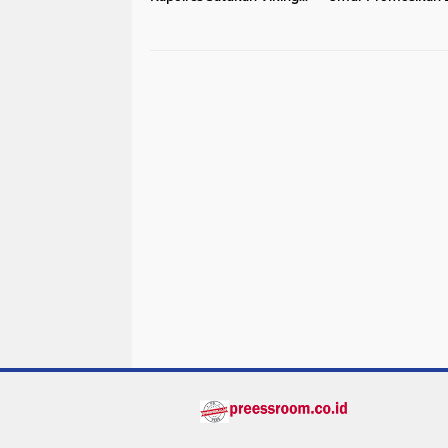
dan Jak Mania Demi
Vape, Minta Aparat
Nobar Damai Piala
Bertindak Tegas
Presiden 2026