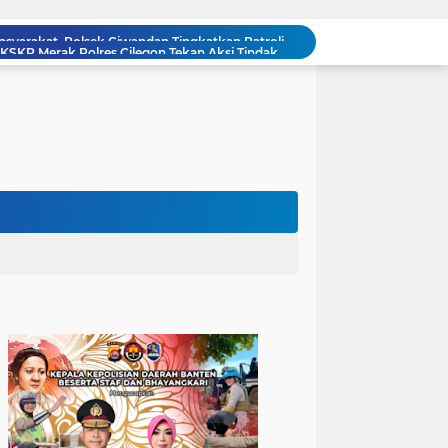
Patroli Blue Light Upaya KSKP Merak Polres Cilegon Tekan Aksi Tindak Kriminalitas
Personel Samapta KSKP Merak Polres Cilegon Patroli Dialogis Sampaikan Imbauan kepada Pengguna Jasa Kepelabuhan
Pelayanan Prima kepada Masyarakat, Anggota Polsek Puloampel Laksanakan Gatur Lalu Lintas
Anggota Polsek Puloampel Rutin Laksanakan Subuh Keliling di Desa Binaannya
Bhabinkamtibmas Polsek Puloampel Sambang Warganya, Himbau Bahaya Bakar Sampah dan Sosialisasikan Layanan 110
Bhabinkamtibmas Polsek Purwakarta Gencarkan Himbauan Dilarang Membakar Sampah Sembarangan Saat Musim Kemarau
502 Ribu Liter Air Bersih Disalurkan Polda Banten untuk Enam Kecamatan di Kabupaten Serang
Melalui Talkshow RRI Banten, Polda Banten Edukasi Masyarakat tentang Bahaya Karhutla dan Konsekuensi Hukum Pembakaran Lahan
Kombes Pol Edy Sumardi Apresiasi Sinergi Pengamanan Obvitnas di Pertamina Patra Niaga Jabar
Berikan Rasa Aman di Masyarakat, Polsek Ciwandan Tingkatkan Patroli Malam Secara Rutin