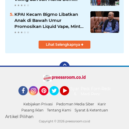
Nobar Damai Piala Presiden
2026
KPAI Kecam Bigmo Libatkan
Anak di Bawah Umur
Promosikan Liquid Vape, Minta
Aparat Bertindak Tegas
Lihat Selengkapnya
Syarat
Pedoman
Form
Redaksi
&
Media
Pengaduan
Facebook
Instagram
Pinterest
Twitter
YouTube
Ketentuan
Siber
Kebijakan Privasi
Pedoman Media Siber
Karir
Pasang Iklan
Tentang Kami
Syarat & Ketentuan
Artikel Pilihan
Copyright ©
2026 preessroom.co.id