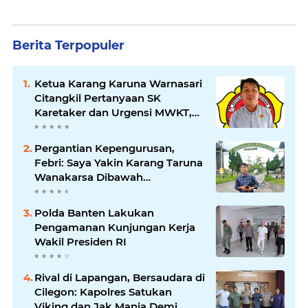
Berita Terpopuler
Ketua Karang Karuna Warnasari
Citangkil Pertanyaan SK
Karetaker dan Urgensi MWKT,
Saat Suasana Berduka
Pergantian Kepengurusan,
Febri: Saya Yakin Karang Taruna
Wanakarsa Dibawah
Kepemimpinan Bung Entus
Jauh Membawa Manfaat
Polda Banten Lakukan
Pengamanan Kunjungan Kerja
Wakil Presiden RI
Rival di Lapangan, Bersaudara di
Cilegon: Kapolres Satukan
Viking dan Jak Mania Demi