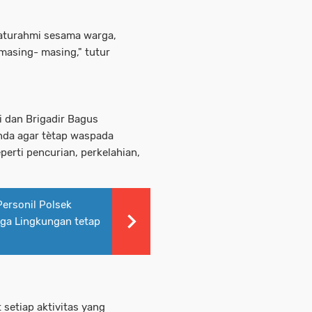
laturahmi sesama warga,
asing- masing," tutur
 dan Brigadir Bagus
da agar tètap waspada
erti pencurian, perkelahian,
Personil Polsek
ga Lingkungan tetap
 setiap aktivitas yang