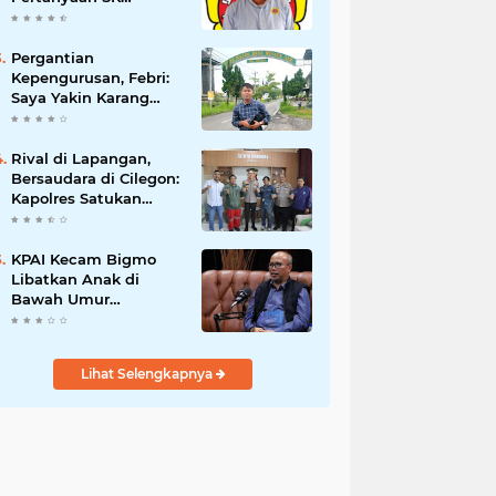
Karetaker dan Urgensi
MWKT, Saat Suasana
Berduka
Pergantian
Kepengurusan, Febri:
Saya Yakin Karang
Taruna Wanakarsa
Dibawah
Kepemimpinan Bung
Rival di Lapangan,
Entus Jauh Membawa
Bersaudara di Cilegon:
Manfaat
Kapolres Satukan
Viking dan Jak Mania
Demi Nobar Damai
Piala Presiden 2026
KPAI Kecam Bigmo
Libatkan Anak di
Bawah Umur
Promosikan Liquid
Vape, Minta Aparat
Bertindak Tegas
Lihat Selengkapnya