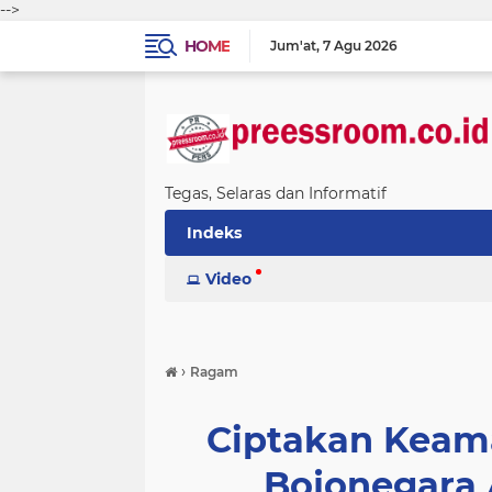
-->
HOME
Jum'at
7 Agu 2026
Tegas, Selaras dan Informatif
Indeks
Video
›
Ragam
Ciptakan Keama
Bojonegara