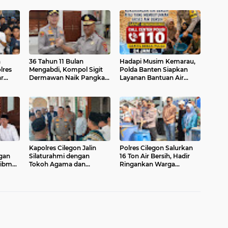
n
36 Tahun 11 Bulan
Hadapi Musim Kemarau,
lres
Mengabdi, Kompol Sigit
Polda Banten Siapkan
r
Dermawan Naik Pangkat
Layanan Bantuan Air
dan Raih Penghargaan
Bersih Melalui Call Center
 dan
Umrah dari Kapolres
110
Cilegon
Kapolres Cilegon Jalin
Polres Cilegon Salurkan
gan
Silaturahmi dengan
16 Ton Air Bersih, Hadir
tibmas
Tokoh Agama dan
Ringankan Warga
d
Masyarakat Usai Sholat
Pulomerak di Tengah
n
Jumat di Masjid Raudotul
Kemarau
Mutaqien