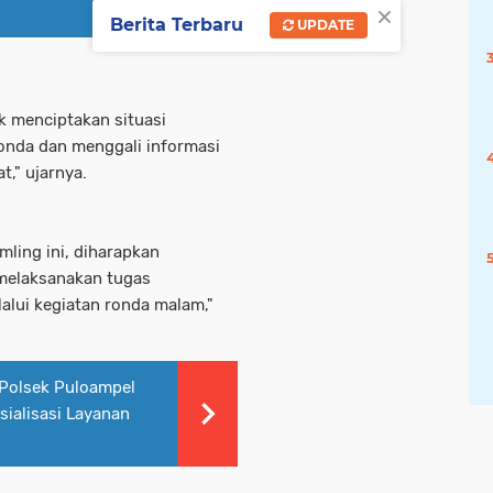
×
Berita Terbaru
UPDATE
k menciptakan situasi
onda dan menggali informasi
t," ujarnya.
ling ini, diharapkan
melaksanakan tugas
alui kegiatan ronda malam,"
Polsek Puloampel
ialisasi Layanan