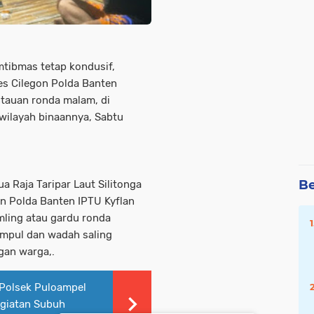
mtibmas tetap kondusif,
s Cilegon Polda Banten
tauan ronda malam, di
wilayah binaannya, Sabtu
Be
 Raja Taripar Laut Silitonga
on Polda Banten IPTU Kyflan
ling atau gardu ronda
mpul dan wadah saling
gan warga,.
Polsek Puloampel
egiatan Subuh