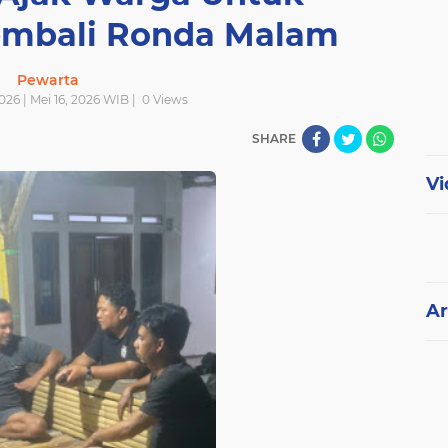
embali Ronda Malam
Pewarta
2026 | Mei 16, 2026 WIB |
0
Views
SHARE
Vi
Ar