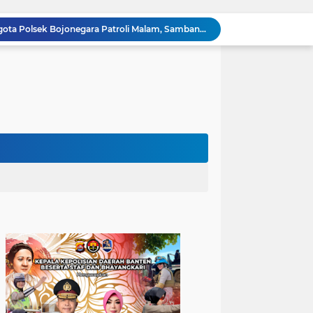
Dialog Kamtibmas, Anggota Polsek Bojonegara Patroli Malam, Sambangi Warga Sosialisasi Layanan Kepolisian 110
Polsek Bojonegara Salurkan 24 Ribu Liter Air Bersih dan Tandon, Hadirkan Harapan di Tengah Kemarau
Kapolres Cilegon Dekatkan Polri dengan Warga, Pesan Kamtibmas Menggema di Masjid Raudhatul Muttaqin
Kapolres Cilegon Jalin Silaturahmi dengan Tokoh Agama dan Masyarakat Usai Sholat Jumat di Masjid Raudotul Mutaqien
Kapolres Cilegon Perkuat Sinergi dengan Pemkot dan Muhammadiyah, Bersama Jaga Cilegon Tetap Aman serta Kondusif
Polres Cilegon Salurkan 16 Ton Air Bersih, Hadir Ringankan Warga Pulomerak di Tengah Kemarau
Ditreskrimum Polda Banten Tetapkan Dua Tersangka Kasus Aksi Anarkis dan Penghasutan di Balaraja
Bhabinkamtibmas Polsek Purwakarta Gencarkan Himbauan Dilarang Membakar Sampah Sembarangan Saat Musim Kemarau
Sinergitas, Bhabinkamtibmas Polsek Anyar Jalin Silaturahmi Bersama Masyarakat
Sambangi Pemuda, Bhabinkamtibmas Polsek Bojonegara Edukasi Kamtibmas dan Sosialisasi Hotline Polri 110