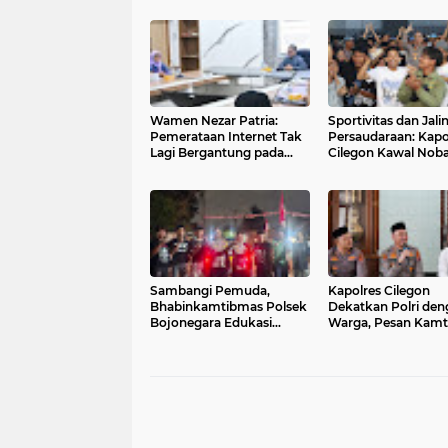
Wamen Nezar Patria:
Sportivitas dan Jali
Pemerataan Internet Tak
Persaudaraan: Kapo
Lagi Bergantung pada
Cilegon Kawal Noba
BTS
Persib vs Persija
Berlangsung Aman
Kondusif
Sambangi Pemuda,
Kapolres Cilegon
Bhabinkamtibmas Polsek
Dekatkan Polri den
Bojonegara Edukasi
Warga, Pesan Kam
Kamtibmas dan
Menggema di Masji
Sosialisasi Hotline Polri 110
Raudhatul Muttaqi