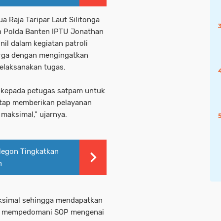
 Raja Taripar Laut Silitonga
on Polda Banten IPTU Jonathan
il dalam kegiatan patroli
arga dengan mengingatkan
elaksanakan tugas.
 kepada petugas satpam untuk
etap memberikan pelayanan
maksimal," ujarnya.
legon Tingkatkan
n
ksimal sehingga mendapatkan
gan mempedomani SOP mengenai