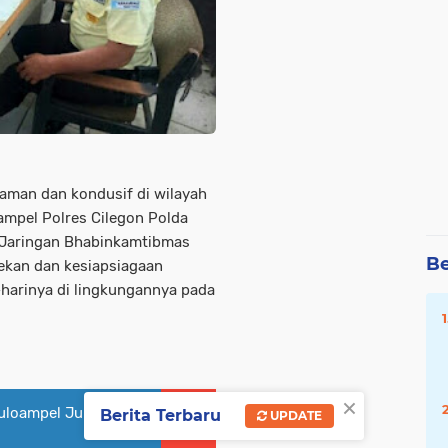
aman dan kondusif di wilayah
mpel Polres Cilegon Polda
(Jaringan Bhabinkamtibmas
Be
ekan dan kesiapsiagaan
harinya di lingkungannya pada
×
uloampel Jumpai
Berita Terbaru
UPDATE