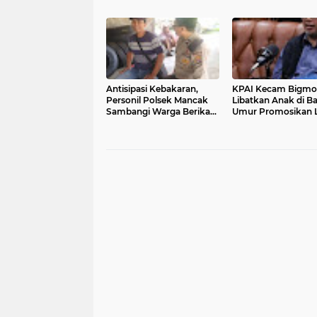
Kantor DPD RI di Ibu Kota
Filosofi Pohon
Provinsi Banten
Kepemimpinan unt
Wujudkan Pelayan
Presisi
Antisipasi Kebakaran,
KPAI Kecam Bigmo
Personil Polsek Mancak
Libatkan Anak di B
Sambangi Warga Berikan
Umur Promosikan L
Imbauan
Vape, Minta Aparat
Bertindak Tegas