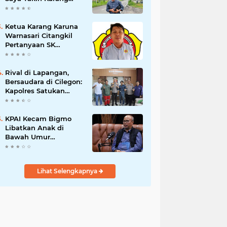
Taruna Wanakarsa
Dibawah
Kepemimpinan Bung
Ketua Karang Karuna
Entus Jauh Membawa
Warnasari Citangkil
Manfaat
Pertanyaan SK
Karetaker dan Urgensi
MWKT, Saat Suasana
Berduka
Rival di Lapangan,
Bersaudara di Cilegon:
Kapolres Satukan
Viking dan Jak Mania
Demi Nobar Damai
Piala Presiden 2026
KPAI Kecam Bigmo
Libatkan Anak di
Bawah Umur
Promosikan Liquid
Vape, Minta Aparat
Bertindak Tegas
Lihat Selengkapnya