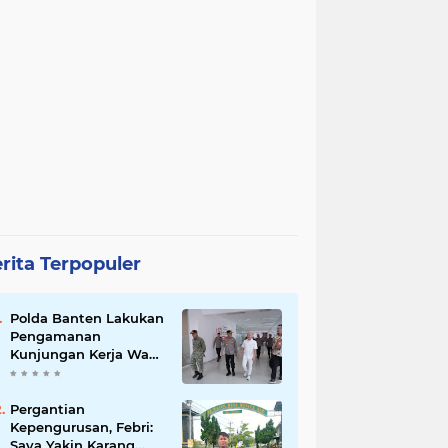
rita Terpopuler
Polda Banten Lakukan
Pengamanan
Kunjungan Kerja Wakil
Presiden RI
Pergantian
Kepengurusan, Febri:
Saya Yakin Karang