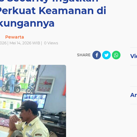
Perkuat Keamanan di
kungannya
Pewarta
026 | Mei 14, 2026 WIB |
0
Views
SHARE
Vi
Ar