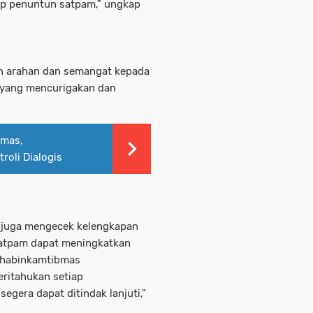
sip penuntun satpam," ungkap
n arahan dan semangat kepada
l yang mencurigakan dan
bmas,
oli Dialogis
 juga mengecek kelengkapan
Satpam dapat meningkatkan
 Bhabinkamtibmas
ritahukan setiap
egera dapat ditindak lanjuti,"