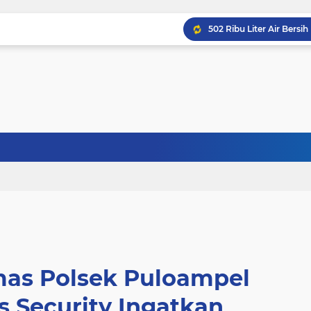
as Polsek Puloampel
 Security Ingatkan