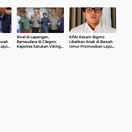
Pembangunan Bangsa
Ketua Karang Taruna
uk
Randakari Sukses Digelar
an
Rival di Lapangan,
KPAI Kecam Bigmo
awah
Bersaudara di Cilegon:
Libatkan Anak di Bawah
iquid
Kapolres Satukan Viking
Umur Promosikan Liquid
dan Jak Mania Demi
Vape, Minta Aparat
Nobar Damai Piala
Bertindak Tegas
Presiden 2026