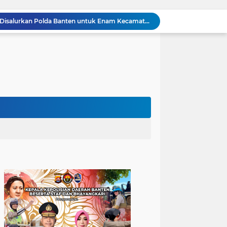
502 Ribu Liter Air Bersih Disalurkan Polda Banten untuk Enam Kecamatan di Kabupaten Serang
Melalui Talkshow RRI Banten, Polda Banten Edukasi Masyarakat tentang Bahaya Karhutla dan Konsekuensi Hukum Pembakaran Lahan
Kombes Pol Edy Sumardi Apresiasi Sinergi Pengamanan Obvitnas di Pertamina Patra Niaga Jabar
Berikan Rasa Aman di Masyarakat, Polsek Ciwandan Tingkatkan Patroli Malam Secara Rutin
Patroli Blue Light Upaya KSKP Merak Polres Cilegon Tekan Aksi Tindak Kriminalitas
Personel Samapta KSKP Merak Polres Cilegon Patroli Dialogis Sampaikan Imbauan kepada Pengguna Jasa Kepelabuhan
Pelayanan Prima kepada Masyarakat, Anggota Polsek Puloampel Laksanakan Gatur Lalu Lintas
Anggota Polsek Puloampel Rutin Laksanakan Subuh Keliling di Desa Binaannya
Bhabinkamtibmas Polsek Puloampel Sambang Warganya, Himbau Bahaya Bakar Sampah dan Sosialisasikan Layanan 110
Bhabinkamtibmas Polsek Purwakarta Gencarkan Himbauan Dilarang Membakar Sampah Sembarangan Saat Musim Kemarau