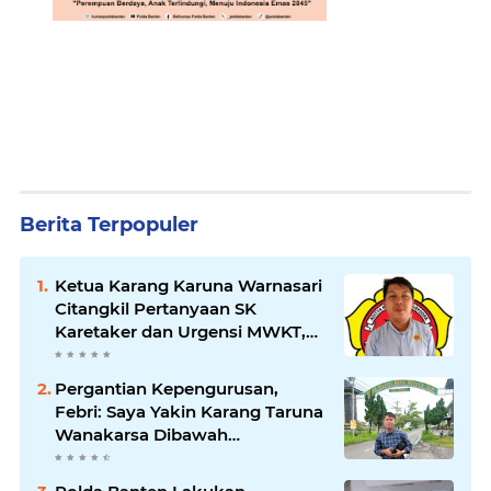
Berita Terpopuler
Ketua Karang Karuna Warnasari
Citangkil Pertanyaan SK
Karetaker dan Urgensi MWKT,
Saat Suasana Berduka
Pergantian Kepengurusan,
Febri: Saya Yakin Karang Taruna
Wanakarsa Dibawah
Kepemimpinan Bung Entus
Jauh Membawa Manfaat