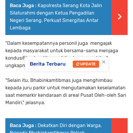
Baca Juga :
Kapolresta Serang Kota Jalin
Silaturahmi dengan Ketua Pengadilan
Negeri Serang, Perkuat Sinergitas Antar
Lembaga
"Dalam kesempatannya personil juga mengajak
kepada masyarakat untuk bersama-sama menjaga
kondusifitas kamtibmas di lingkungan sekitar,"
×
Berita Terbaru
UPDATE
ungkapnya.
"Selain itu, Bhabinkamtibmas juga menghimbau
kepada juru parkir untuk mengutamakan keselamatan
saat memarkir kendaraan di areal Pusat Oleh-oleh Sari
Mandiri," jelasnya.
Baca Juga :
Dekatkan Diri dengan Warga,
Brigadir Bhabinkamtibmas Polsek