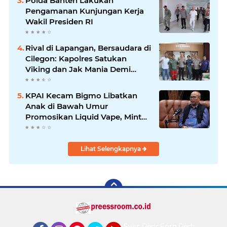
Polda Banten Lakukan
Pengamanan Kunjungan Kerja
Wakil Presiden RI
Rival di Lapangan, Bersaudara di
Cilegon: Kapolres Satukan
Viking dan Jak Mania Demi
Nobar Damai Piala Presiden
2026
KPAI Kecam Bigmo Libatkan
Anak di Bawah Umur
Promosikan Liquid Vape, Minta
Aparat Bertindak Tegas
Lihat Selengkapnya
Syarat
Pedoman
Form
Redaksi