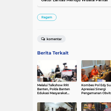
Ragam
komentar
Berita Terkait
Melalui Talkshow RRI
Kombes Pol Edy Su
Banten, Polda Banten
Apresiasi Sinergi
Edukasi Masyarakat
Pengamanan Obvitn
tentang Bahaya Karhutla
Pertamina Patra Ni
dan Konsekuensi Hukum
Jabar
Pembakaran Lahan