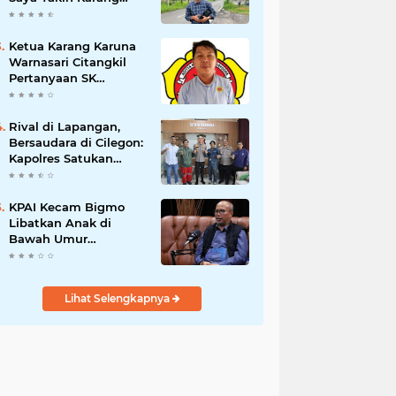
Taruna Wanakarsa
Dibawah
Kepemimpinan Bung
Ketua Karang Karuna
Entus Jauh Membawa
Warnasari Citangkil
Manfaat
Pertanyaan SK
Karetaker dan Urgensi
MWKT, Saat Suasana
Berduka
Rival di Lapangan,
Bersaudara di Cilegon:
Kapolres Satukan
Viking dan Jak Mania
Demi Nobar Damai
Piala Presiden 2026
KPAI Kecam Bigmo
Libatkan Anak di
Bawah Umur
Promosikan Liquid
Vape, Minta Aparat
Bertindak Tegas
Lihat Selengkapnya