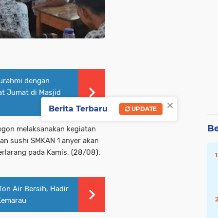
aturahmi dengan
t Jumat di Masjid
×
Berita Terbaru
UPDATE
Be
ilegon melaksanakan kegiatan
Dan sushi SMKAN 1 anyer akan
rlarang pada Kamis, (28/08).
Ton Air Bersih, Hadir
Kemarau