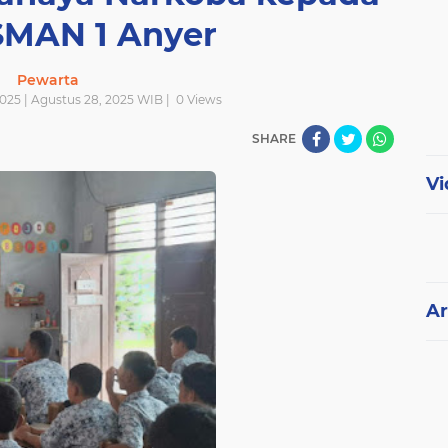
SMAN 1 Anyer
Pewarta
025 | Agustus 28, 2025 WIB |
0
Views
SHARE
Vi
Ar