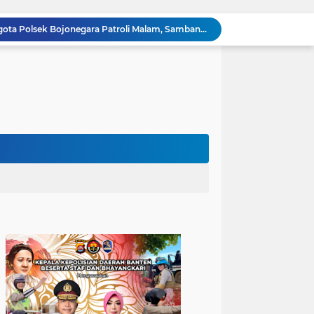
Dialog Kamtibmas, Anggota Polsek Bojonegara Patroli Malam, Sambangi Warga Sosialisasi Layanan Kepolisian 110
Polsek Bojonegara Salurkan 24 Ribu Liter Air Bersih dan Tandon, Hadirkan Harapan di Tengah Kemarau
Kapolres Cilegon Dekatkan Polri dengan Warga, Pesan Kamtibmas Menggema di Masjid Raudhatul Muttaqin
Kapolres Cilegon Jalin Silaturahmi dengan Tokoh Agama dan Masyarakat Usai Sholat Jumat di Masjid Raudotul Mutaqien
Kapolres Cilegon Perkuat Sinergi dengan Pemkot dan Muhammadiyah, Bersama Jaga Cilegon Tetap Aman serta Kondusif
Polres Cilegon Salurkan 16 Ton Air Bersih, Hadir Ringankan Warga Pulomerak di Tengah Kemarau
Ditreskrimum Polda Banten Tetapkan Dua Tersangka Kasus Aksi Anarkis dan Penghasutan di Balaraja
Melalui Jumat Keliling, Kapolda Banten Imbau Orang Tua Perkuat Pengawasan Anak dari Narkoba dan Judi Online
Patroli Blue Light dan Dialogis, Polsek Ciwandan Perkuat Sinergitas dengan Warga Wujudkan Situasi Kondusif
Sambangi Pemuda, Bhabinkamtibmas Polsek Bojonegara Edukasi Kamtibmas dan Sosialisasi Hotline Polri 110