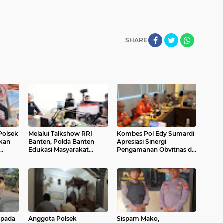
SHARE
Polsek
Melalui Talkshow RRI
Kombes Pol Edy Sumardi
kan
Banten, Polda Banten
Apresiasi Sinergi
Edukasi Masyarakat
Pengamanan Obvitnas di
tentang Bahaya Karhutla
Pertamina Patra Niaga
dan Konsekuensi Hukum
Jabar
Pembakaran Lahan
epada
Anggota Polsek
Sispam Mako,