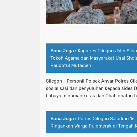
Baca Juga :
Kapolres Cilegon Jalin Sil
Tokoh Agama dan Masyarakat Usai Shola
Raudotul Mutaqien
Cilegon - Personil Polsek Anyar Polres C
sosialisasi dan penyuluhan kepada sides 
bahaya minuman keras dan Obat-obatan te
Baca Juga :
Polres Cilegon Salurkan 16 
Ringankan Warga Pulomerak di Tengah 