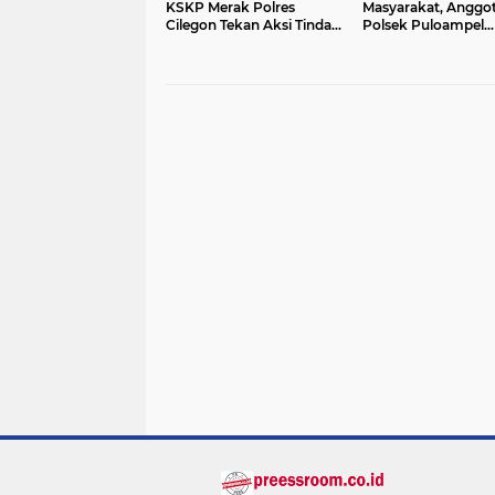
KSKP Merak Polres
Masyarakat, Anggo
Cilegon Tekan Aksi Tindak
Polsek Puloampel
Kriminalitas
Laksanakan Gatur L
Lintas