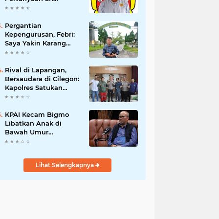
Karetaker dan Urgensi
MWKT, Saat Suasana
Berduka
Pergantian
Kepengurusan, Febri:
Saya Yakin Karang
Taruna Wanakarsa
Dibawah
Kepemimpinan Bung
Rival di Lapangan,
Entus Jauh Membawa
Bersaudara di Cilegon:
Manfaat
Kapolres Satukan
Viking dan Jak Mania
Demi Nobar Damai
Piala Presiden 2026
KPAI Kecam Bigmo
Libatkan Anak di
Bawah Umur
Promosikan Liquid
Vape, Minta Aparat
Bertindak Tegas
Lihat Selengkapnya