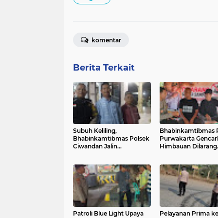
komentar
Berita Terkait
Subuh Keliling,
Bhabinkamtibmas 
Bhabinkamtibmas Polsek
Purwakarta Gencar
Ciwandan Jalin
Himbauan Dilarang
Kedekatan dan
Membakar Sampah
Tingkatkan Kewaspadaan
Sembarangan Saat
Kamtibmas
Musim Kemarau
Patroli Blue Light Upaya
Pelayanan Prima k