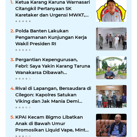
Ketua Karang Karuna Warnasari
Citangkil Pertanyaan SK
Karetaker dan Urgensi MWKT,
Saat Suasana Berduka
Polda Banten Lakukan
Pengamanan Kunjungan Kerja
Wakil Presiden RI
Pergantian Kepengurusan,
Febri: Saya Yakin Karang Taruna
Wanakarsa Dibawah
Kepemimpinan Bung Entus
Jauh Membawa Manfaat
Rival di Lapangan, Bersaudara di
Cilegon: Kapolres Satukan
Viking dan Jak Mania Demi
Nobar Damai Piala Presiden
2026
KPAI Kecam Bigmo Libatkan
Anak di Bawah Umur
Promosikan Liquid Vape, Minta
Aparat Bertindak Tegas