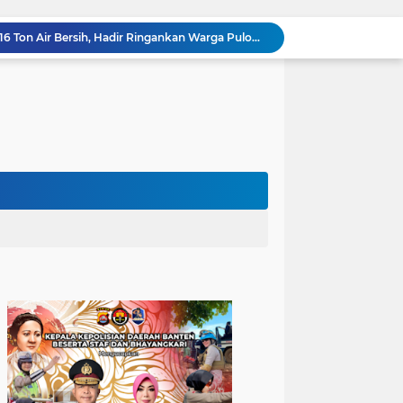
Polres Cilegon Salurkan 16 Ton Air Bersih, Hadir Ringankan Warga Pulomerak di Tengah Kemarau
Ditreskrimum Polda Banten Tetapkan Dua Tersangka Kasus Aksi Anarkis dan Penghasutan di Balaraja
Bhabinkamtibmas Polsek Purwakarta Gencarkan Himbauan Dilarang Membakar Sampah Sembarangan Saat Musim Kemarau
Sinergitas, Bhabinkamtibmas Polsek Anyar Jalin Silaturahmi Bersama Masyarakat
502 Ribu Liter Air Bersih Disalurkan Polda Banten untuk Enam Kecamatan di Kabupaten Serang
Melalui Talkshow RRI Banten, Polda Banten Edukasi Masyarakat tentang Bahaya Karhutla dan Konsekuensi Hukum Pembakaran Lahan
Patroli Malam, Polsek Cinangka Wujudkan Lingkungan Masyarakat Tetap Kondusif
Kapolres Cilegon Dekatkan Polri dengan Warga, Pesan Kamtibmas Menggema di Masjid Raudhatul Muttaqin
Kapolres Cilegon Jalin Silaturahmi dengan Tokoh Agama dan Masyarakat Usai Sholat Jumat di Masjid Raudotul Mutaqien
Kapolres Cilegon Perkuat Sinergi dengan Pemkot dan Muhammadiyah, Bersama Jaga Cilegon Tetap Aman serta Kondusif