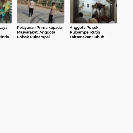
Musim Kemarau
Pembakaran Lahan
Upaya
Pelayanan Prima kepada
Anggota Polsek
Masyarakat, Anggota
Puloampel Rutin
Tindak
Polsek Puloampel
Laksanakan Subuh
Laksanakan Gatur Lalu
Keliling di Desa Binaannya
Lintas