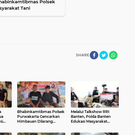
habinkamtibmas Polsek
syarakat Tani
SHARE
a
Bhabinkamtibmas Polsek
Melalui Talkshow RRI
ua
Purwakarta Gencarkan
Banten, Polda Banten
si
Himbauan Dilarang
Edukasi Masyarakat
asutan
Membakar Sampah
tentang Bahaya Karhutla
Sembarangan Saat
dan Konsekuensi Hukum