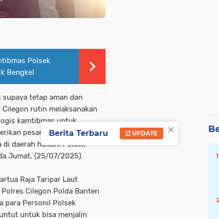
mtibmas Polsek
ik Bengkel
s supaya tetap aman dan
s Cilegon rutin melaksanakan
logis kamtibmas untuk
×
Be
rikan pesan kamtibmas saat
Berita Terbaru
UPDATE
a di daerah hukum Polsek
da Jumat, (25/07/2025).
rtua Raja Taripar Laut
 Polres Cilegon Polda Banten
 para Personil Polsek
untut untuk bisa menjalin