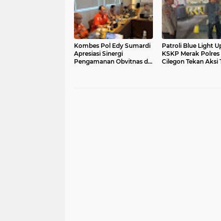
Kombes Pol Edy Sumardi
Patroli Blue Light 
Apresiasi Sinergi
KSKP Merak Polres
Pengamanan Obvitnas di
Cilegon Tekan Aksi 
Pertamina Patra Niaga
Kriminalitas
Jabar