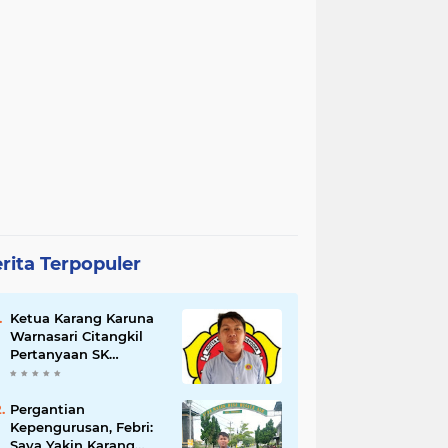
rita Terpopuler
Ketua Karang Karuna
Warnasari Citangkil
Pertanyaan SK
Karetaker dan Urgensi
MWKT, Saat Suasana
Berduka
Pergantian
Kepengurusan, Febri:
Saya Yakin Karang