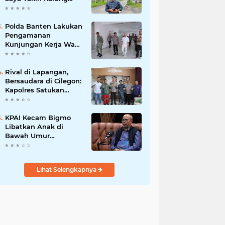
Taruna Wanakarsa
Dibawah
Kepemimpinan Bung
Polda Banten Lakukan
Entus Jauh Membawa
Pengamanan
Manfaat
Kunjungan Kerja Wakil
Presiden RI
Rival di Lapangan,
Bersaudara di Cilegon:
Kapolres Satukan
Viking dan Jak Mania
Demi Nobar Damai
Piala Presiden 2026
KPAI Kecam Bigmo
Libatkan Anak di
Bawah Umur
Promosikan Liquid
Vape, Minta Aparat
Bertindak Tegas
Lihat Selengkapnya