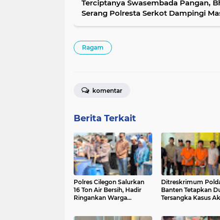
Terciptanya Swasembada Pangan, B
Serang Polresta Serkot Dampingi Ma
Ragam
komentar
Berita Terkait
Polres Cilegon Salurkan
Ditreskrimum Pold
16 Ton Air Bersih, Hadir
Banten Tetapkan D
Ringankan Warga
Tersangka Kasus Ak
Pulomerak di Tengah
Anarkis dan Pengh
Kemarau
di Balaraja