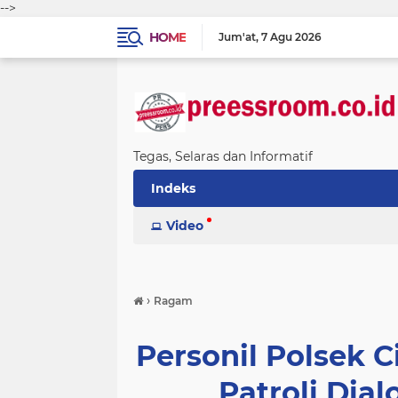
-->
HOME
Jum'at
7 Agu 2026
Tegas, Selaras dan Informatif
Indeks
Video
›
Ragam
Personil Polsek 
Patroli Dial