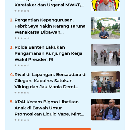
Karetaker dan Urgensi MWKT,
Saat Suasana Berduka
Pergantian Kepengurusan,
Febri: Saya Yakin Karang Taruna
Wanakarsa Dibawah
Kepemimpinan Bung Entus
Jauh Membawa Manfaat
Polda Banten Lakukan
Pengamanan Kunjungan Kerja
Wakil Presiden RI
Rival di Lapangan, Bersaudara di
Cilegon: Kapolres Satukan
Viking dan Jak Mania Demi
Nobar Damai Piala Presiden
2026
KPAI Kecam Bigmo Libatkan
Anak di Bawah Umur
Promosikan Liquid Vape, Minta
Aparat Bertindak Tegas