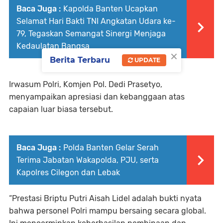
Baca Juga :
Kapolda Banten Ucapkan
Selamat Hari Bakti TNI Angkatan Udara ke-
79, Tegaskan Semangat Sinergi Menjaga
Kedaulatan Bangsa
×
Berita Terbaru
UPDATE
Irwasum Polri, Komjen Pol. Dedi Prasetyo,
menyampaikan apresiasi dan kebanggaan atas
capaian luar biasa tersebut.
Baca Juga :
Polda Banten Gelar Serah
Terima Jabatan Wakapolda, PJU, serta
Kapolres Cilegon dan Lebak
“Prestasi Briptu Putri Aisah Lidel adalah bukti nyata
bahwa personel Polri mampu bersaing secara global.