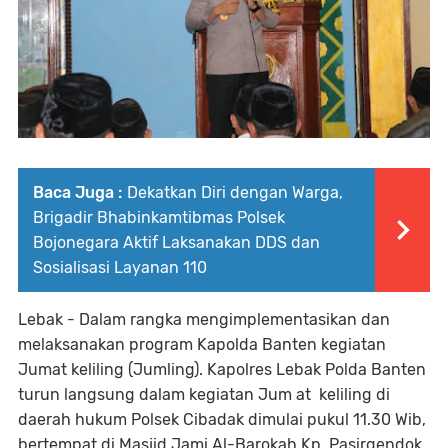
Baca Juga :
Dekatkan Diri dengan Warga,
Brigadir Bhabinkamtibmas Polsek
Bojonegara Aktif Laksanakan DDS dan
Sosialisasi Layanan 110
Lebak - Dalam rangka mengimplementasikan dan
melaksanakan program Kapolda Banten kegiatan
Jumat keliling (Jumling). Kapolres Lebak Polda Banten
turun langsung dalam kegiatan Jum at keliling di
daerah hukum Polsek Cibadak dimulai pukul 11.30 Wib,
bertempat di Masjid Jami Al-Barokah Kp. Pasirgendok