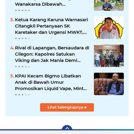
Wanakarsa Dibawah
Kepemimpinan Bung Entus
Jauh Membawa Manfaat
Ketua Karang Karuna Warnasari
Citangkil Pertanyaan SK
Karetaker dan Urgensi MWKT,
Saat Suasana Berduka
Rival di Lapangan, Bersaudara di
Cilegon: Kapolres Satukan
Viking dan Jak Mania Demi
Nobar Damai Piala Presiden
2026
KPAI Kecam Bigmo Libatkan
Anak di Bawah Umur
Promosikan Liquid Vape, Minta
Aparat Bertindak Tegas
Lihat Selengkapnya