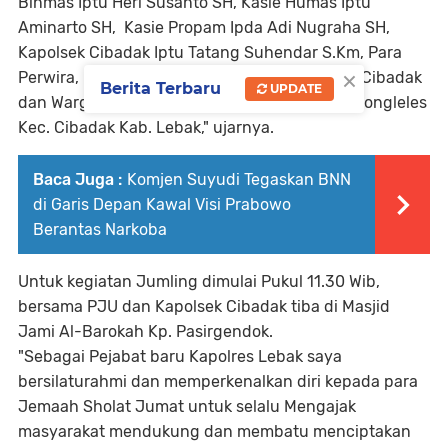
Binmas Iptu Heri Susanto SH, Kasie Humas Iptu
Aminarto SH, Kasie Propam Ipda Adi Nugraha SH,
Kapolsek Cibadak Iptu Tatang Suhendar S.Km, Para
×
Perwira, Bintara Polres Lebak, Personil Polsek Cibadak
Berita Terbaru
UPDATE
dan Warga Masyarakat Kp. Pasirgendok Ds.Bojongleles
Kec. Cibadak Kab. Lebak," ujarnya.
Baca Juga :
Komjen Suyudi Tegaskan BNN
di Garis Depan Kawal Visi Prabowo
Berantas Narkoba
Untuk kegiatan Jumling dimulai Pukul 11.30 Wib,
bersama PJU dan Kapolsek Cibadak tiba di Masjid
Jami Al-Barokah Kp. Pasirgendok.
"Sebagai Pejabat baru Kapolres Lebak saya
bersilaturahmi dan memperkenalkan diri kepada para
Jemaah Sholat Jumat untuk selalu Mengajak
masyarakat mendukung dan membatu menciptakan