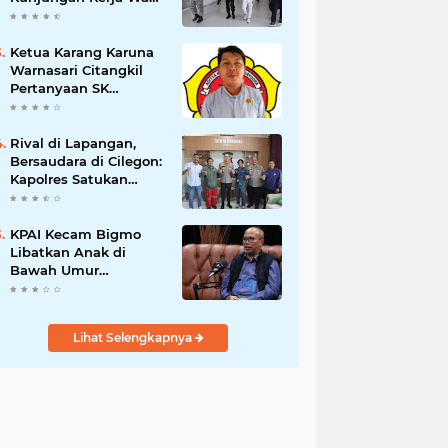
Presiden RI
Ketua Karang Karuna
Warnasari Citangkil
Pertanyaan SK
Karetaker dan Urgensi
MWKT, Saat Suasana
Berduka
Rival di Lapangan,
Bersaudara di Cilegon:
Kapolres Satukan
Viking dan Jak Mania
Demi Nobar Damai
Piala Presiden 2026
KPAI Kecam Bigmo
Libatkan Anak di
Bawah Umur
Promosikan Liquid
Vape, Minta Aparat
Bertindak Tegas
Lihat Selengkapnya