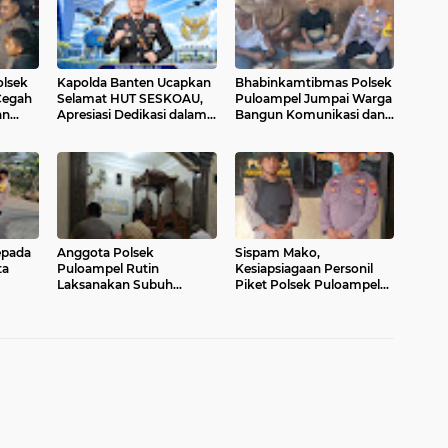
olsek
Kapolda Banten Ucapkan
Bhabinkamtibmas Polsek
Cegah
Selamat HUT SESKOAU,
Puloampel Jumpai Warga
an
Apresiasi Dedikasi dalam
Bangun Komunikasi dan
Mencetak Pemimpin TNI
Ajak Jaga Kamtibmas
AU yang Profesional
epada
Anggota Polsek
Sispam Mako,
ta
Puloampel Rutin
Kesiapsiagaan Personil
Laksanakan Subuh
Piket Polsek Puloampel
alu
Keliling di Desa Binaannya
Antisipasi Segala Bentuk
Gangguan