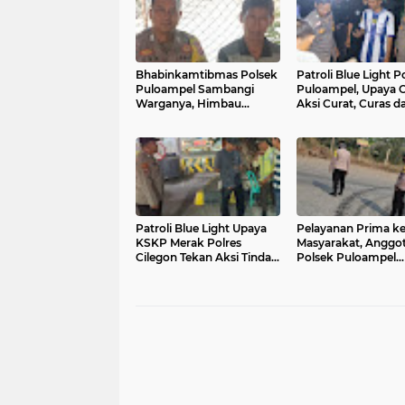
Bhabinkamtibmas Polsek
Patroli Blue Light P
Puloampel Sambangi
Puloampel, Upaya 
Warganya, Himbau
Aksi Curat, Curas d
Bahaya Bakar Sampah
Curanmor
dan Sosialisasikan
Layanan 110
Patroli Blue Light Upaya
Pelayanan Prima k
KSKP Merak Polres
Masyarakat, Anggo
Cilegon Tekan Aksi Tindak
Polsek Puloampel
Kriminalitas
Laksanakan Gatur L
Lintas