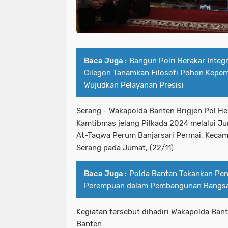
Baca Juga :
Bangun Polri Berakar Integr
Cilegon Tanamkan Filosofi Pohon Kepe
Wujudkan Pelayanan Presisi
Serang - Wakapolda Banten Brigjen Pol H
Kamtibmas jelang Pilkada 2024 melalui Jum
At-Taqwa Perum Banjarsari Permai, Kecam
Serang pada Jumat, (22/11).
Baca Juga :
Polda Banten Tekankan Pen
Perempuan dalam Pembangunan Bangs
Kegiatan tersebut dihadiri Wakapolda Ban
Banten.