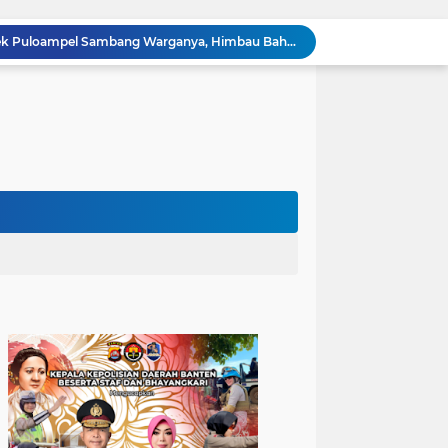
Bhabinkamtibmas Polsek Puloampel Sambang Warganya, Himbau Bahaya Bakar Sampah dan Sosialisasikan Layanan 110
Sispam Mako, Kesiapsiagaan Personil Piket Polsek Puloampel Antisipasi Segala Bentuk Gangguan
Polres Pandeglang Gelar Apel Kesiapsiagaan Tanggap Bencana dan Karhutla, Perkuat Sinergi Lintas Sektor Hadapi Potensi Bencana
Kapolda Banten Hadiri Ground Breaking Pembangunan Gedung Kantor DPD RI di Ibu Kota Provinsi Banten
Kunjungi Sekolah KJRI Johor Bahru, Ketua PA Jakarta Pusat Ajak Pelajar WNI Raih Prestasi dan Cintai Tanah Air
Berikan Rasa Aman di Masyarakat, Polsek Ciwandan Tingkatkan Patroli Malam Secara Rutin
Patroli Blue Light Upaya KSKP Merak Polres Cilegon Tekan Aksi Tindak Kriminalitas
Personel Samapta KSKP Merak Polres Cilegon Patroli Dialogis Sampaikan Imbauan kepada Pengguna Jasa Kepelabuhan
Pelayanan Prima kepada Masyarakat, Anggota Polsek Puloampel Laksanakan Gatur Lalu Lintas
Anggota Polsek Puloampel Rutin Laksanakan Subuh Keliling di Desa Binaannya