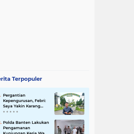
rita Terpopuler
Pergantian
Kepengurusan, Febri:
Saya Yakin Karang
Taruna Wanakarsa
Dibawah
Kepemimpinan Bung
Polda Banten Lakukan
Entus Jauh Membawa
Pengamanan
Manfaat
Kunjungan Kerja Wakil