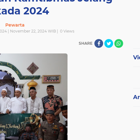
kada 2024
Pewarta
024 | November 22, 2024 WIB |
0
Views
SHARE
Vi
Ar