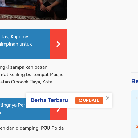
itas, Kapolres
mimpinan untuk
engki sampaikan pesan
’at keliling bertempat Masjid
Be
atan Cipocok Jaya, Kota
×
Berita Terbaru
UPDATE
tingnya Peran
a
ten dan didampingi PJU Polda