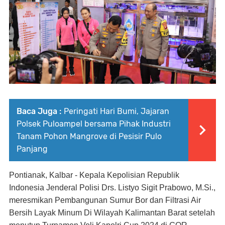
Baca Juga :
Peringati Hari Bumi, Jajaran
Polsek Puloampel bersama Pihak Industri
Tanam Pohon Mangrove di Pesisir Pulo
Panjang
Pontianak, Kalbar - Kepala Kepolisian Republik
Indonesia Jenderal Polisi Drs. Listyo Sigit Prabowo, M.Si.,
meresmikan Pembangunan Sumur Bor dan Filtrasi Air
Bersih Layak Minum Di Wilayah Kalimantan Barat setelah