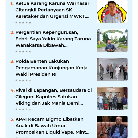
Ketua Karang Karuna Warnasari
Citangkil Pertanyaan SK
Karetaker dan Urgensi MWKT,
Saat Suasana Berduka
Pergantian Kepengurusan,
Febri: Saya Yakin Karang Taruna
Wanakarsa Dibawah
Kepemimpinan Bung Entus
Jauh Membawa Manfaat
Polda Banten Lakukan
Pengamanan Kunjungan Kerja
Wakil Presiden RI
Rival di Lapangan, Bersaudara di
Cilegon: Kapolres Satukan
Viking dan Jak Mania Demi
Nobar Damai Piala Presiden
2026
KPAI Kecam Bigmo Libatkan
Anak di Bawah Umur
Promosikan Liquid Vape, Minta