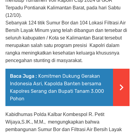
menutup Turnamen Voli Kapolri Cup 2024 di GOR
Terpadu Pontianak Kalimantan Barat, pada hari Sabtu
(12/10).
Sebanyak 124 titik Sumur Bor dan 104 Lokasi Filtrasi Air
Bersih Layak Minum yang telah dibangun dan tersebar di
seluruh kabupaten / Kota se Kalimantan Barat tersebut
merupakan salah satu program presisi Kapolri dalam
rangka meningkatkan kesehatan keluarga khususnya
pencegahan stunting di masyarakat.
Baca Juga :
Komitmen Dukung Gerakan
Indonesia Asri, Kapolda Banten bersama
Kapolres Serang dan Bupati Tanam 3.000
Pohon
Kabidhumas Polda Kalbar Kombespol R. Petit
Wijaya,S.IK., M.M., mengungkapkan bahwa
pembangunan Sumur Bor dan Filtrasi Air Bersih Layak