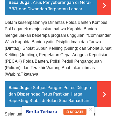
Baca Juga :
Arus Penyeberangan di Merak,
BBJ, dan Ciwandan Terpantau Lancar
Dalam kesempatannya Dirlantas Polda Banten Kombes
Pol Leganek menjelaskan bahwa Kapolda Banten
mengeluarkan beberapa program unggulan. “Commander
Wish Kapolda Banten yaitu Disiplin Iman dan Taqwa
(Dimtaq), Sholat Subuh Keliling (Suling) dan Sholat Jumat
Keliling (Jumling), Pergelaran Cepat Anggota Kepolisian
(PECAK) Polda Banten, Polisi Peduli Pengangguran
(Poliran), dan Terakhir Warung Bhabinkamtibmas
(Warbin)," katanya.
Baca Juga :
Satgas Pangan Polres Cilegon
dan Disperindag Terus Pastikan Harga
Bapokting Stabil di Bulan Suci Ramadhan
×
Berita Terbaru
UPDATE
Selanjutnya Dirlantas Polda Banten menjelaskan