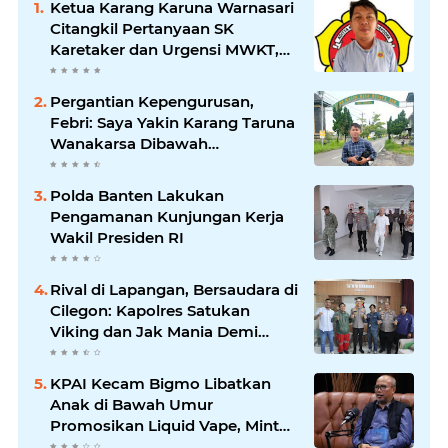
Ketua Karang Karuna Warnasari
Citangkil Pertanyaan SK
Karetaker dan Urgensi MWKT,
Saat Suasana Berduka
Pergantian Kepengurusan,
Febri: Saya Yakin Karang Taruna
Wanakarsa Dibawah
Kepemimpinan Bung Entus
Jauh Membawa Manfaat
Polda Banten Lakukan
Pengamanan Kunjungan Kerja
Wakil Presiden RI
Rival di Lapangan, Bersaudara di
Cilegon: Kapolres Satukan
Viking dan Jak Mania Demi
Nobar Damai Piala Presiden
2026
KPAI Kecam Bigmo Libatkan
Anak di Bawah Umur
Promosikan Liquid Vape, Minta
Aparat Bertindak Tegas