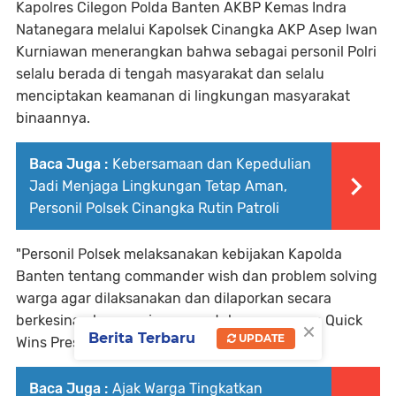
Kapolres Cilegon Polda Banten AKBP Kemas Indra
Natanegara melalui Kapolsek Cinangka AKP Asep Iwan
Kurniawan menerangkan bahwa sebagai personil Polri
selalu berada di tengah masyarakat dan selalu
menciptakan keamanan di lingkungan masyarakat
binaannya.
Baca Juga :
Kebersamaan dan Kepedulian
Jadi Menjaga Lingkungan Tetap Aman,
Personil Polsek Cinangka Rutin Patroli
"Personil Polsek melaksanakan kebijakan Kapolda
Banten tentang commander wish dan problem solving
warga agar dilaksanakan dan dilaporkan secara
berkesinambungan juga mendukung program Quick
×
Berita Terbaru
UPDATE
Wins Presisi Polri," tuturnya.
Baca Juga :
Ajak Warga Tingkatkan