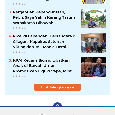
Saat Suasana Berduka
Pergantian Kepengurusan,
Febri: Saya Yakin Karang Taruna
Wanakarsa Dibawah
Kepemimpinan Bung Entus
Jauh Membawa Manfaat
Rival di Lapangan, Bersaudara di
Cilegon: Kapolres Satukan
Viking dan Jak Mania Demi
Nobar Damai Piala Presiden
2026
KPAI Kecam Bigmo Libatkan
Anak di Bawah Umur
Promosikan Liquid Vape, Minta
Aparat Bertindak Tegas
Lihat Selengkapnya