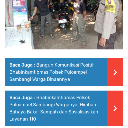
Baca Juga :
Bangun Komunikasi Positif,
Bhabinkamtibmas Polsek Puloampel
Sambangi Warga Binaannya
Baca Juga :
Bhabinkamtibmas Polsek
Puloampel Sambangi Warganya, Himbau
Bahaya Bakar Sampah dan Sosialisasikan
Layanan 110