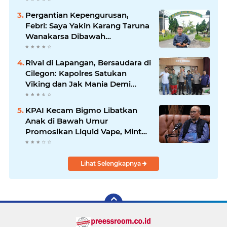
Pergantian Kepengurusan,
Febri: Saya Yakin Karang Taruna
Wanakarsa Dibawah
Kepemimpinan Bung Entus
Jauh Membawa Manfaat
Rival di Lapangan, Bersaudara di
Cilegon: Kapolres Satukan
Viking dan Jak Mania Demi
Nobar Damai Piala Presiden
2026
KPAI Kecam Bigmo Libatkan
Anak di Bawah Umur
Promosikan Liquid Vape, Minta
Aparat Bertindak Tegas
Lihat Selengkapnya