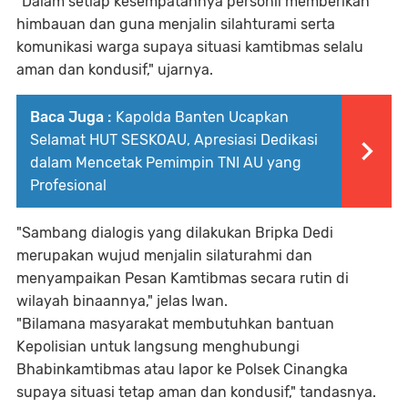
"Dalam setiap kesempatannya personil memberikan
himbauan dan guna menjalin silahturami serta
komunikasi warga supaya situasi kamtibmas selalu
aman dan kondusif," ujarnya.
Baca Juga :
Kapolda Banten Ucapkan
Selamat HUT SESKOAU, Apresiasi Dedikasi
dalam Mencetak Pemimpin TNI AU yang
Profesional
"Sambang dialogis yang dilakukan Bripka Dedi
merupakan wujud menjalin silaturahmi dan
menyampaikan Pesan Kamtibmas secara rutin di
wilayah binaannya," jelas Iwan.
"Bilamana masyarakat membutuhkan bantuan
Kepolisian untuk langsung menghubungi
Bhabinkamtibmas atau lapor ke Polsek Cinangka
supaya situasi tetap aman dan kondusif," tandasnya.