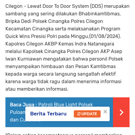
Cilegon - Lewat Door To Door System (DDS) merupakan
sambang yang sering dilakukan Bhabinkamtibmas,
Bripka Dedi Polsek Cinangka Polres Cilegon
Kecamatan Cinangka serta melaksanakan Program
Quick Wins Presisi Polri pada Minggu,(01/08/2024).
Kapolres Cilegon AKBP Kemas Indra Natanegara
melalui Kapolsek Cinangka Polres Cilegon AKP Asep
Iwan Kurniawan mengatakan bahwa personil Polsek
menyampaikan himbauan dan Pesan Kamtibmas
kepada warga secara langsung sangatlah efektif
karena warga tidak ragu dalam menerima informasi
atau memberikan informasi.
Baca Juga :
Patroli Blue Light Polsek
×
Puloampel, Upaya Cegah Aksi Curat, Curas
Berita Terbaru
UPDATE
dan Curanmor