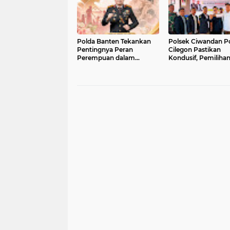
Polda Banten Tekankan
Polsek Ciwandan Po
Pentingnya Peran
Cilegon Pastikan
Perempuan dalam
Kondusif, Pemiliha
Pembangunan Bangsa
Ketua Karang Taru
Randakari Sukses D