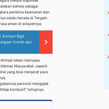
egara melalui Kapolsek
atakan bahwa sebagai
gkara pembina keamanan dan
nya selalu berada di Tengah-
asa aman di wilayahnya.
, Kompol Sigit
argaan Umrah dari
 Ahmad selain menyapa
tibmas Masyarakat, seperti
line yang bisa menjerat para
nya.
giatannya personil mengajak
tetap kondusif," tutupnya.