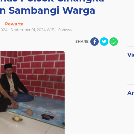
gon Sambangi Warga
Pewarta
2024 | September 01, 2024 WIB |
0
Views
SHARE
Vi
Ar