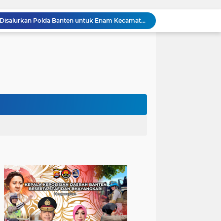
502 Ribu Liter Air Bersih Disalurkan Polda Banten untuk Enam Kecamatan di Kabupaten Serang
Melalui Talkshow RRI Banten, Polda Banten Edukasi Masyarakat tentang Bahaya Karhutla dan Konsekuensi Hukum Pembakaran Lahan
Kombes Pol Edy Sumardi Apresiasi Sinergi Pengamanan Obvitnas di Pertamina Patra Niaga Jabar
Berikan Rasa Aman di Masyarakat, Polsek Ciwandan Tingkatkan Patroli Malam Secara Rutin
Patroli Blue Light Upaya KSKP Merak Polres Cilegon Tekan Aksi Tindak Kriminalitas
Personel Samapta KSKP Merak Polres Cilegon Patroli Dialogis Sampaikan Imbauan kepada Pengguna Jasa Kepelabuhan
Pelayanan Prima kepada Masyarakat, Anggota Polsek Puloampel Laksanakan Gatur Lalu Lintas
Anggota Polsek Puloampel Rutin Laksanakan Subuh Keliling di Desa Binaannya
Bhabinkamtibmas Polsek Puloampel Sambang Warganya, Himbau Bahaya Bakar Sampah dan Sosialisasikan Layanan 110
Bhabinkamtibmas Polsek Purwakarta Gencarkan Himbauan Dilarang Membakar Sampah Sembarangan Saat Musim Kemarau