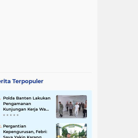
rita Terpopuler
Polda Banten Lakukan
Pengamanan
Kunjungan Kerja Wakil
Presiden RI
Pergantian
Kepengurusan, Febri:
Saya Yakin Karang