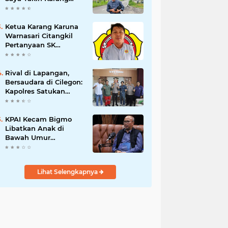
Taruna Wanakarsa
Dibawah
Kepemimpinan Bung
Ketua Karang Karuna
Entus Jauh Membawa
Warnasari Citangkil
Manfaat
Pertanyaan SK
Karetaker dan Urgensi
MWKT, Saat Suasana
Berduka
Rival di Lapangan,
Bersaudara di Cilegon:
Kapolres Satukan
Viking dan Jak Mania
Demi Nobar Damai
Piala Presiden 2026
KPAI Kecam Bigmo
Libatkan Anak di
Bawah Umur
Promosikan Liquid
Vape, Minta Aparat
Bertindak Tegas
Lihat Selengkapnya