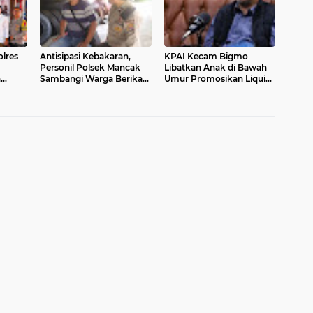
Presisi
lres
Antisipasi Kebakaran,
KPAI Kecam Bigmo
Personil Polsek Mancak
Libatkan Anak di Bawah
n
Sambangi Warga Berikan
Umur Promosikan Liquid
na
Imbauan
Vape, Minta Aparat
igelar
Bertindak Tegas