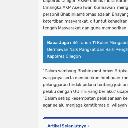
Kapolres Cilegon AKBP Kemas indra Natan
Cinangka AKP Asep Iwan Kurniawan meng
personil Bhabinkamtibmas adalah Bhayan
ketertiban masyarakat, dituntut kehadiran
tengah Masyarakat dan guna memberikan r
Baca Juga :
36 Tahun 11 Bulan Mengabdi
Dermawan Naik Pangkat dan Raih Pengh
Kapolres Cilegon
"Dalam sambang Bhabinkamtibmas Bripka
warganya serta memberikan himbauan kam
pelanggaran tindak pidana tentang judi on
pelaku dengan UU ITE yang berlaku," ucap
"Dalam setiap kesempatan pelaksanaan ke
agar selalu menjaga kamtibmas di wilayah 
Artikel Selanjutnya