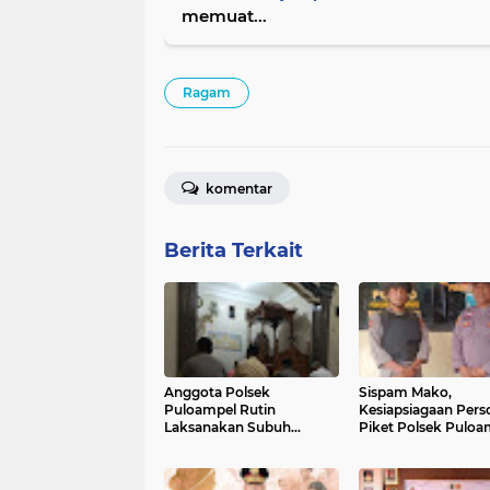
memuat...
Ragam
komentar
Berita Terkait
Anggota Polsek
Sispam Mako,
Puloampel Rutin
Kesiapsiagaan Perso
Laksanakan Subuh
Piket Polsek Puloa
Keliling di Desa Binaannya
Antisipasi Segala B
Gangguan