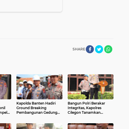
SHARE
Kapolda Banten Hadiri
Bangun Polri Berakar
nil
Ground Breaking
Integritas, Kapolres
mpel
Pembangunan Gedung
Cilegon Tanamkan
entuk
Kantor DPD RI di Ibu Kota
Filosofi Pohon
Provinsi Banten
Kepemimpinan untuk
Wujudkan Pelayanan