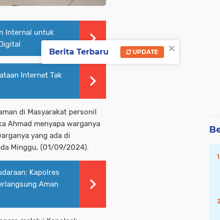
n Internal untuk
×
igital
Berita Terbaru
UPDATE
taan Internet Tak
aman di Masyarakat personil
pka Ahmad menyapa warganya
Be
warganya yang ada di
da Minggu, (01/09/2024).
udaraan: Kapolres
Berlangsung Aman