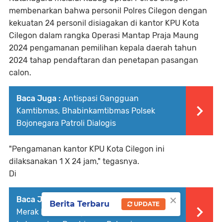
membenarkan bahwa personil Polres Cilegon dengan
kekuatan 24 personil disiagakan di kantor KPU Kota
Cilegon dalam rangka Operasi Mantap Praja Maung
2024 pengamanan pemilihan kepala daerah tahun
2024 tahap pendaftaran dan penetapan pasangan
calon.
Baca Juga :
Antispasi Gangguan
Kamtibmas, Bhabinkamtibmas Polsek
Bojonegara Patroli Dialogis
"Pengamanan kantor KPU Kota Cilegon ini
dilaksanakan 1 X 24 jam," tegasnya.
Di
×
Baca Juga :
Subuh Keliling, Personil KSKP
Berita Terbaru
UPDATE
Merak Polres Cilegon Polda Banten