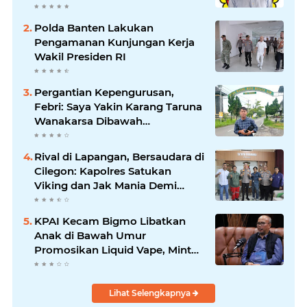
Saat Suasana Berduka
Polda Banten Lakukan
Pengamanan Kunjungan Kerja
Wakil Presiden RI
Pergantian Kepengurusan,
Febri: Saya Yakin Karang Taruna
Wanakarsa Dibawah
Kepemimpinan Bung Entus
Jauh Membawa Manfaat
Rival di Lapangan, Bersaudara di
Cilegon: Kapolres Satukan
Viking dan Jak Mania Demi
Nobar Damai Piala Presiden
2026
KPAI Kecam Bigmo Libatkan
Anak di Bawah Umur
Promosikan Liquid Vape, Minta
Aparat Bertindak Tegas
Lihat Selengkapnya