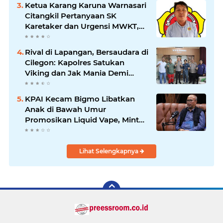
Jauh Membawa Manfaat
Ketua Karang Karuna Warnasari
Citangkil Pertanyaan SK
Karetaker dan Urgensi MWKT,
Saat Suasana Berduka
Rival di Lapangan, Bersaudara di
Cilegon: Kapolres Satukan
Viking dan Jak Mania Demi
Nobar Damai Piala Presiden
2026
KPAI Kecam Bigmo Libatkan
Anak di Bawah Umur
Promosikan Liquid Vape, Minta
Aparat Bertindak Tegas
Lihat Selengkapnya