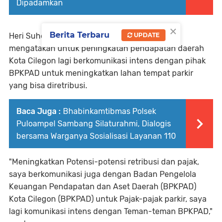
Dipadamkan
×
Berita Terbaru
Heri Suheri Dinas Perhubungan Kota Cilegon
UPDATE
mengatakan untuk peningkatan pendapatan daerah
Kota Cilegon lagi berkomunikasi intens dengan pihak
BPKPAD untuk meningkatkan lahan tempat parkir
yang bisa diretribusi.
Baca Juga :
Bhabinkamtibmas Polsek
Puloampel Sambang Silaturahmi, Dialogis
bersama Warganya Sosialisasi Layanan 110
"Meningkatkan Potensi-potensi retribusi dan pajak,
saya berkomunikasi juga dengan Badan Pengelola
Keuangan Pendapatan dan Aset Daerah (BPKPAD)
Kota Cilegon (BPKPAD) untuk Pajak-pajak parkir, saya
lagi komunikasi intens dengan Teman-teman BPKPAD,"