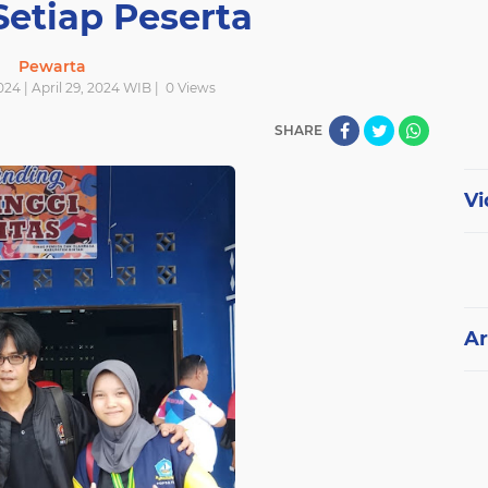
Setiap Peserta
Pewarta
2024 | April 29, 2024 WIB |
0
Views
SHARE
Vi
Ar