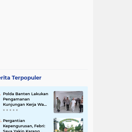
rita Terpopuler
Polda Banten Lakukan
Pengamanan
Kunjungan Kerja Wakil
Presiden RI
Pergantian
Kepengurusan, Febri:
Saya Yakin Karang