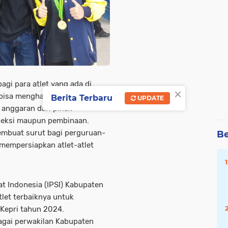
agi para atlet yang ada di
×
ut bisa mengharumkan nama
Berita Terbaru
UPDATE
anggaran dari pihak
eleksi maupun pembinaan.
embuat surut bagi perguruan-
Be
 mempersiapkan atlet-atlet
at Indonesia (IPSI) Kabupaten
let terbaiknya untuk
Kepri tahun 2024.
bagai perwakilan Kabupaten