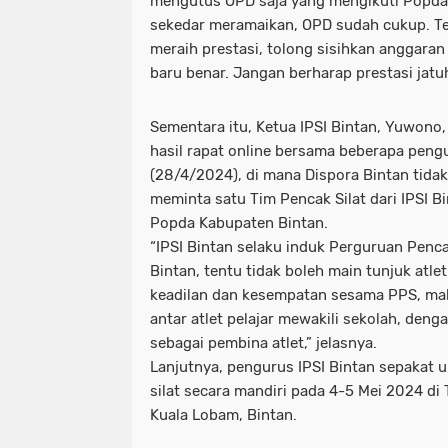
mengutus OPD saja yang mengikuti Popda 
sekedar meramaikan, OPD sudah cukup. Te
meraih prestasi, tolong sisihkan anggaran
baru benar. Jangan berharap prestasi jatuh
Sementara itu, Ketua IPSI Bintan, Yuwon
hasil rapat online bersama beberapa peng
(28/4/2024), di mana Dispora Bintan tidak
meminta satu Tim Pencak Silat dari IPSI B
Popda Kabupaten Bintan.
“IPSI Bintan selaku induk Perguruan Penc
Bintan, tentu tidak boleh main tunjuk atl
keadilan dan kesempatan sesama PPS, mak
antar atlet pelajar mewakili sekolah, den
sebagai pembina atlet,” jelasnya.
Lanjutnya, pengurus IPSI Bintan sepakat u
silat secara mandiri pada 4-5 Mei 2024 di
Kuala Lobam, Bintan.