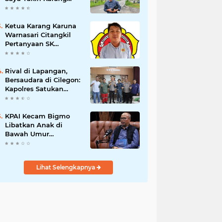
Taruna Wanakarsa
Dibawah
Kepemimpinan Bung
Ketua Karang Karuna
Entus Jauh Membawa
Warnasari Citangkil
Manfaat
Pertanyaan SK
Karetaker dan Urgensi
MWKT, Saat Suasana
Berduka
Rival di Lapangan,
Bersaudara di Cilegon:
Kapolres Satukan
Viking dan Jak Mania
Demi Nobar Damai
Piala Presiden 2026
KPAI Kecam Bigmo
Libatkan Anak di
Bawah Umur
Promosikan Liquid
Vape, Minta Aparat
Bertindak Tegas
Lihat Selengkapnya