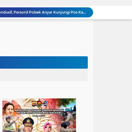
Ciptakan Lingkungan Kondusif, Personil Polsek Anyar Kunjungi Pos Kamling
Cilegon Off Road Challenge Jadi Ajang Pererat Silaturahmi dan Kebersamaan
Sambangi Pemuda, Bhabinkamtibmas Polsek Bojonegara Edukasi Kamtibmas dan Sosialisasi Hotline Polri 110
Dialog Kamtibmas, Anggota Polsek Bojonegara Patroli Malam, Sambangi Warga Sosialisasi Layanan Kepolisian 110
Polsek Bojonegara Salurkan 24 Ribu Liter Air Bersih dan Tandon, Hadirkan Harapan di Tengah Kemarau
Kapolres Cilegon Dekatkan Polri dengan Warga, Pesan Kamtibmas Menggema di Masjid Raudhatul Muttaqin
Kapolres Cilegon Jalin Silaturahmi dengan Tokoh Agama dan Masyarakat Usai Sholat Jumat di Masjid Raudotul Mutaqien
Kapolres Cilegon Perkuat Sinergi dengan Pemkot dan Muhammadiyah, Bersama Jaga Cilegon Tetap Aman serta Kondusif
Polres Cilegon Salurkan 16 Ton Air Bersih, Hadir Ringankan Warga Pulomerak di Tengah Kemarau
Pengaturan Lalu Lintas Polsek Anyar Wujudkan Rasa Aman dan Lancar kepada Masyarakat