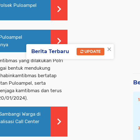
Polsek Puloampel
 Puloampel
anya
×
Berita Terbaru
UPDATE
mtibmas yang dilakukan Polri
bagai bentuk mendukung
 Bhabinkamtibmas bertatap
Be
an Puloampel, serta
enjaga kamtibmas dan terus
20/01/2024).
 Sambangi Warga di
isasi Call Center