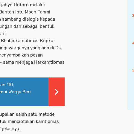
Tjahyo Untoro melalui
 Banten Iptu Moch Fahmi
n sambang dialogis kepada
ungan dan sebagai bentuk
lri.
l Bhabinkamtibmas Bripka
ngi warganya yang ada di Ds.
menyampaikan pesan
- sama menjaga Harkamtibmas
an 110,
mui Warga Beri
upakan salah satu metode
ntuk menciptakan kamtibmas
 jelasnya.