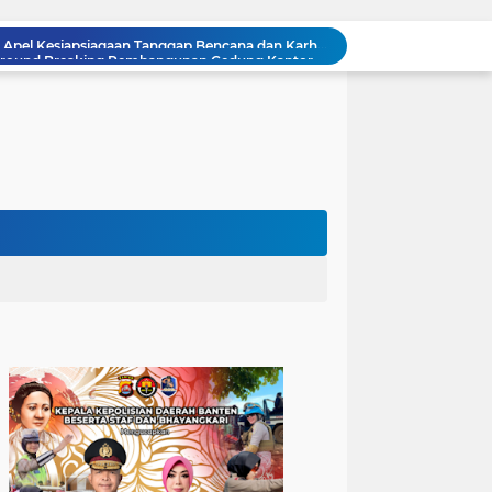
Kapolda Banten Hadiri Ground Breaking Pembangunan Gedung Kantor DPD RI di Ibu Kota Provinsi Banten
Kunjungi Sekolah KJRI Johor Bahru, Ketua PA Jakarta Pusat Ajak Pelajar WNI Raih Prestasi dan Cintai Tanah Air
Bangun Polri Berakar Integritas, Kapolres Cilegon Tanamkan Filosofi Pohon Kepemimpinan untuk Wujudkan Pelayanan Presisi
Polda Banten Tekankan Pentingnya Peran Perempuan dalam Pembangunan Bangsa
Sinergi Polri dan Pertamina: Ditpamobvit Baharkam Klarifikasi Sistem Keamanan Kilang Cilacap
Pelayanan Prima kepada Masyarakat, Anggota Polsek Puloampel Laksanakan Gatur Lalu Lintas
Anggota Polsek Puloampel Rutin Laksanakan Subuh Keliling di Desa Binaannya
Bhabinkamtibmas Polsek Puloampel Sambang Warganya, Himbau Bahaya Bakar Sampah dan Sosialisasikan Layanan 110
Sispam Mako, Kesiapsiagaan Personil Piket Polsek Puloampel Antisipasi Segala Bentuk Gangguan
Polres Pandeglang Gelar Apel Kesiapsiagaan Tanggap Bencana dan Karhutla, Perkuat Sinergi Lintas Sektor Hadapi Potensi Bencana