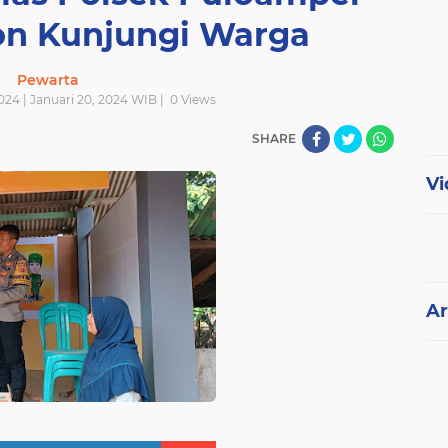
gon Kunjungi Warga
Pewarta
024 | Januari 20, 2024 WIB |
0
Views
SHARE
Vi
Ar