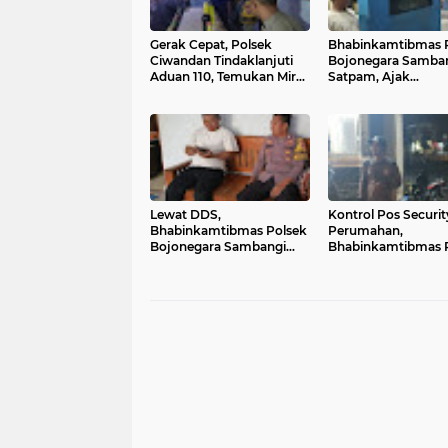
Gerak Cepat, Polsek
Bhabinkamtibmas 
Ciwandan Tindaklanjuti
Bojonegara Samba
Aduan 110, Temukan Miras
Satpam, Ajak
di Warung Jamu
Harkamtibmas Ber
sama dan Sosialisas
Layanan 110
Lewat DDS,
Kontrol Pos Securit
Bhabinkamtibmas Polsek
Perumahan,
Bojonegara Sambangi
Bhabinkamtibmas 
Warga Bangun Kesadaran
Bojonegara Berika
Kamtibmas dan
Himbauan dan Sosia
Sosialisasi Layanan Polri
Layanan 110
110