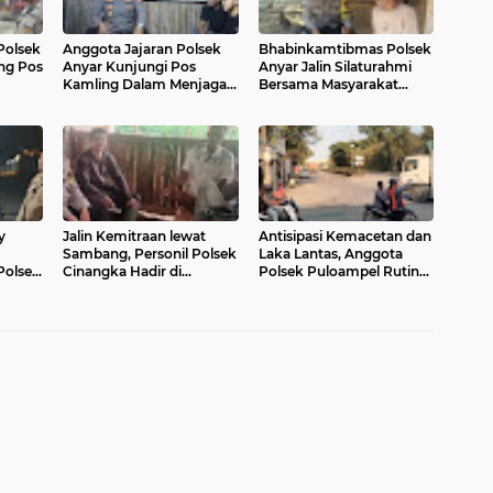
Polsek
Anggota Jajaran Polsek
Bhabinkamtibmas Polsek
ng Pos
Anyar Kunjungi Pos
Anyar Jalin Silaturahmi
Kamling Dalam Menjaga
Bersama Masyarakat
sama
Keamanan Lingkungan
Upaya Peliharaan
i
Kamtibmas
y
Jalin Kemitraan lewat
Antisipasi Kemacetan dan
Sambang, Personil Polsek
Laka Lantas, Anggota
Polsek
Cinangka Hadir di
Polsek Puloampel Rutin
n
Lingkungan Masyarakat
Laksanakan Gatur Lantas
lisasi
Wujudkan Kondusifitas