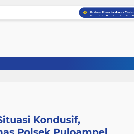
ituasi Kondusif,
as Polsek Puloampel