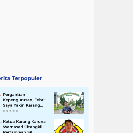
rita Terpopuler
Pergantian
Kepengurusan, Febri:
Saya Yakin Karang
Taruna Wanakarsa
Dibawah
Kepemimpinan Bung
Ketua Karang Karuna
Entus Jauh Membawa
Warnasari Citangkil
Manfaat
Pertanyaan SK