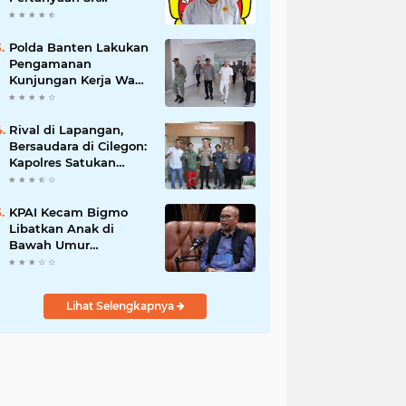
Karetaker dan Urgensi
MWKT, Saat Suasana
Berduka
Polda Banten Lakukan
Pengamanan
Kunjungan Kerja Wakil
Presiden RI
Rival di Lapangan,
Bersaudara di Cilegon:
Kapolres Satukan
Viking dan Jak Mania
Demi Nobar Damai
Piala Presiden 2026
KPAI Kecam Bigmo
Libatkan Anak di
Bawah Umur
Promosikan Liquid
Vape, Minta Aparat
Bertindak Tegas
Lihat Selengkapnya