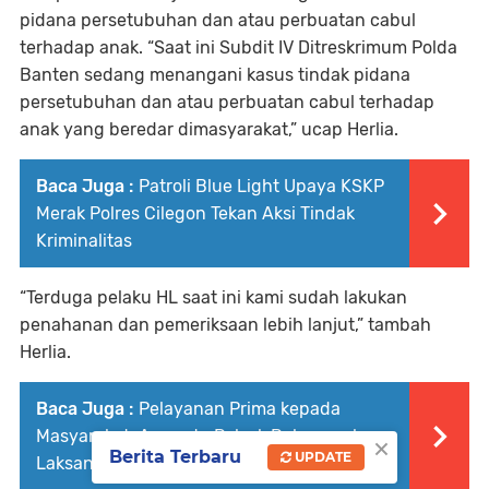
pidana persetubuhan dan atau perbuatan cabul
terhadap anak. “Saat ini Subdit IV Ditreskrimum Polda
Banten sedang menangani kasus tindak pidana
persetubuhan dan atau perbuatan cabul terhadap
anak yang beredar dimasyarakat,” ucap Herlia.
Baca Juga :
Patroli Blue Light Upaya KSKP
Merak Polres Cilegon Tekan Aksi Tindak
Kriminalitas
“Terduga pelaku HL saat ini kami sudah lakukan
penahanan dan pemeriksaan lebih lanjut,” tambah
Herlia.
Baca Juga :
Pelayanan Prima kepada
Masyarakat, Anggota Polsek Puloampel
×
Berita Terbaru
UPDATE
Laksanakan Gatur Lalu Lintas