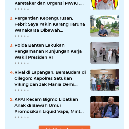
Karetaker dan Urgensi MWKT,
Saat Suasana Berduka
Pergantian Kepengurusan,
Febri: Saya Yakin Karang Taruna
Wanakarsa Dibawah
Kepemimpinan Bung Entus
Jauh Membawa Manfaat
Polda Banten Lakukan
Pengamanan Kunjungan Kerja
Wakil Presiden RI
Rival di Lapangan, Bersaudara di
Cilegon: Kapolres Satukan
Viking dan Jak Mania Demi
Nobar Damai Piala Presiden
2026
KPAI Kecam Bigmo Libatkan
Anak di Bawah Umur
Promosikan Liquid Vape, Minta
Aparat Bertindak Tegas