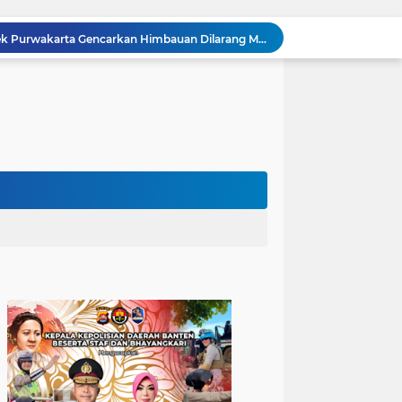
Bhabinkamtibmas Polsek Purwakarta Gencarkan Himbauan Dilarang Membakar Sampah Sembarangan Saat Musim Kemarau
502 Ribu Liter Air Bersih Disalurkan Polda Banten untuk Enam Kecamatan di Kabupaten Serang
Melalui Talkshow RRI Banten, Polda Banten Edukasi Masyarakat tentang Bahaya Karhutla dan Konsekuensi Hukum Pembakaran Lahan
Kombes Pol Edy Sumardi Apresiasi Sinergi Pengamanan Obvitnas di Pertamina Patra Niaga Jabar
Berikan Rasa Aman di Masyarakat, Polsek Ciwandan Tingkatkan Patroli Malam Secara Rutin
Patroli Blue Light Upaya KSKP Merak Polres Cilegon Tekan Aksi Tindak Kriminalitas
Personel Samapta KSKP Merak Polres Cilegon Patroli Dialogis Sampaikan Imbauan kepada Pengguna Jasa Kepelabuhan
Pelayanan Prima kepada Masyarakat, Anggota Polsek Puloampel Laksanakan Gatur Lalu Lintas
Anggota Polsek Puloampel Rutin Laksanakan Subuh Keliling di Desa Binaannya
Bhabinkamtibmas Polsek Puloampel Sambang Warganya, Himbau Bahaya Bakar Sampah dan Sosialisasikan Layanan 110