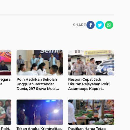
SHARE
Negara
Polri Hadirkan Sekolah
Respon Cepat Jadi
es
Unggulan Berstandar
Ukuran Pelayanan Polri,
Dunia, 297 Siswa Mulai
Astamaops Kapolri
Ribu
Tempati Kampus
Dorong Transformasi
er
Layanan 110 dan
Command Center
Polri,
Tekan Angka Kriminalitas,
Pastikan Harga Tetap