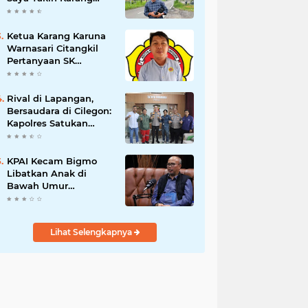
Taruna Wanakarsa
Dibawah
Kepemimpinan Bung
Ketua Karang Karuna
Entus Jauh Membawa
Warnasari Citangkil
Manfaat
Pertanyaan SK
Karetaker dan Urgensi
MWKT, Saat Suasana
Berduka
Rival di Lapangan,
Bersaudara di Cilegon:
Kapolres Satukan
Viking dan Jak Mania
Demi Nobar Damai
Piala Presiden 2026
KPAI Kecam Bigmo
Libatkan Anak di
Bawah Umur
Promosikan Liquid
Vape, Minta Aparat
Bertindak Tegas
Lihat Selengkapnya