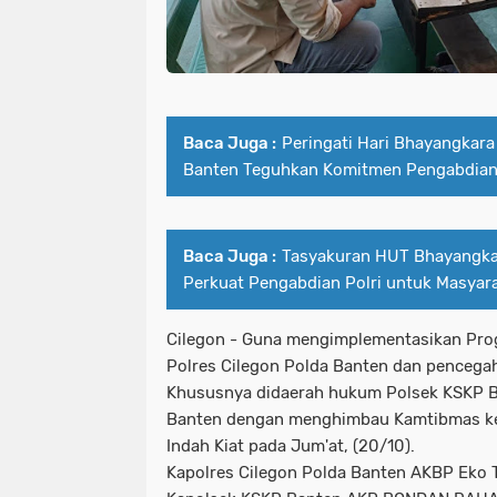
Baca Juga :
Peringati Hari Bhayangkara
Banten Teguhkan Komitmen Pengabdian
Baca Juga :
Tasyakuran HUT Bhayangk
Perkuat Pengabdian Polri untuk Masyar
Cilegon - Guna mengimplementasikan Prog
Polres Cilegon Polda Banten dan penceg
Khususnya didaerah hukum Polsek KSKP B
Banten dengan menghimbau Kamtibmas k
Indah Kiat pada Jum'at, (20/10).
Kapolres Cilegon Polda Banten AKBP Eko 