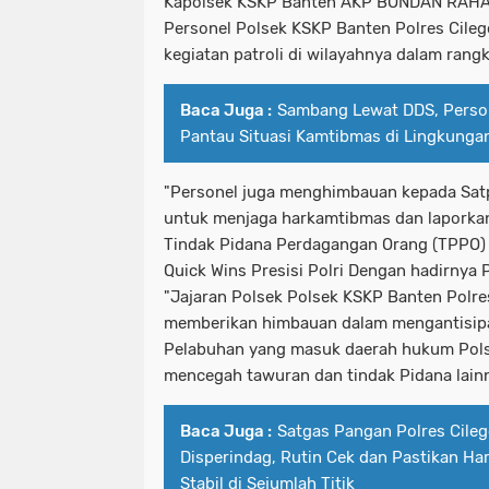
Kapolsek KSKP Banten AKP BONDAN RAH
Personel Polsek KSKP Banten Polres Cile
kegiatan patroli di wilayahnya dalam ran
Baca Juga :
Sambang Lewat DDS, Person
Pantau Situasi Kamtibmas di Lingkungan
"Personel juga menghimbauan kepada Sa
untuk menjaga harkamtibmas dan laporkan k
Tindak Pidana Perdagangan Orang (TPPO
Quick Wins Presisi Polri Dengan hadirnya P
"Jajaran Polsek Polsek KSKP Banten Polre
memberikan himbauan dalam mengantisip
Pelabuhan yang masuk daerah hukum Pols
mencegah tawuran dan tindak Pidana lainn
Baca Juga :
Satgas Pangan Polres Cile
Disperindag, Rutin Cek dan Pastikan Ha
Stabil di Sejumlah Titik