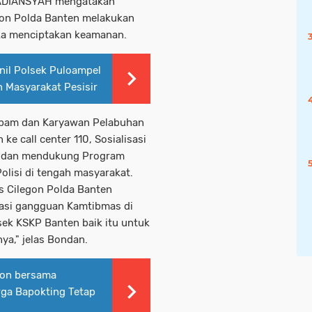
ADIANSYAH mengatakan
gon Polda Banten melakukan
gka menciptakan keamanan.
il Polsek Puloampel
 Masyarakat Pesisir
tpam dan Karyawan Pelabuhan
e call center 110, Sosialisasi
) dan mendukung Program
olisi di tengah masyarakat.
s Cilegon Polda Banten
asi gangguan Kamtibmas di
ek KSKP Banten baik itu untuk
ya," jelas Bondan.
gon bersama
rga Bapokting Tetap