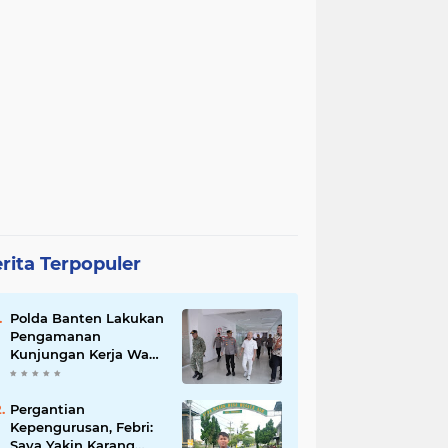
rita Terpopuler
Polda Banten Lakukan
Pengamanan
Kunjungan Kerja Wakil
Presiden RI
Pergantian
Kepengurusan, Febri:
Saya Yakin Karang