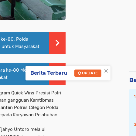
 ke-80, Polda
 untuk Masyarakat
×
ara ke-80 Momentum
Berita Terbaru
UPDATE
akat
Be
ram Quick Wins Presisi Polri
ahan gangguan Kamtibmas
anten Polres Cilegon Polda
epada Karyawan Pelabuhan
Tjahyo Untoro melalui