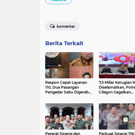
komentar
Berita Terkait
Respon Cepat Layanan
7,5 Miliar Kerugian 
110, Dua Pasangan
Diselamatkan, Polr
Pengedar Sabu Digerebek
Cilegon Gagalkan
Petugas Satresnarkoba
Penyelundupan 50 
Polres Serang
Benih Bening Lobst
Pererat Sinergi dan
Perkuat Sinergi TNI-