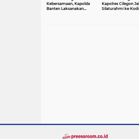
Kebersamaan, Kapolda
Kapolres Cilegon Jal
Banten Laksanakan
Silaturahmi ke Kod
Silaturahmi ke Korem
0623 Cilegon
064/Maulana Yusuf