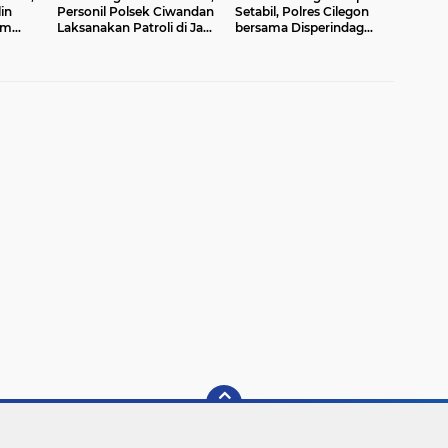
in
Personil Polsek Ciwandan
Setabil, Polres Cilegon
im
Laksanakan Patroli di Jam
bersama Disperindag
Rawan
Tekan Inflasi Rutin Cek
Pasar Tradisional