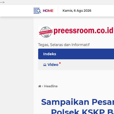
-->
HOME
Kamis
6 Agu 2026
Tegas, Selaras dan Informatif
Indeks
Video
›
Headline
Sampaikan Pesa
Polsek KSKP B