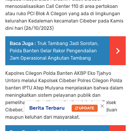
mensosialisasikan Call Center 110 di area pertokoan
atau ruko PCI Blok A Cilegon yang ada di lingkungan
kelurahan Kedaleman kecamatan Cibeber pada Kamis
dini hari (26/10/2023)
Baca Juga :
Truk Tambang Jadi Sorotan,
Polda Banten Gelar Rakor Pengendalian
Jam Operasional Angkutan Tambang
Kapolres Cilegon Polda Banten AKBP Eko Tjahyo
Untoro melalui Kapolsek Cibeber Polres Cilegon Polda
banten IPTU Atep Mulyana menjelaskan bahwa dalam
meningkatkan sistem pelayanan publik dan
pemeliharaan Kamtibmas di wilayah hukum Polsek
×
Berita Terbaru
UPDATE
Cibeber, personel merespon setiap ada pengaduan
maupun keluhan dari masyarakat.