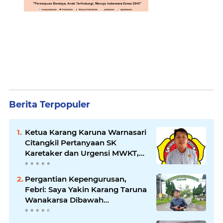
Berita Terpopuler
Ketua Karang Karuna Warnasari
Citangkil Pertanyaan SK
Karetaker dan Urgensi MWKT,
Saat Suasana Berduka
Pergantian Kepengurusan,
Febri: Saya Yakin Karang Taruna
Wanakarsa Dibawah
Kepemimpinan Bung Entus
Jauh Membawa Manfaat