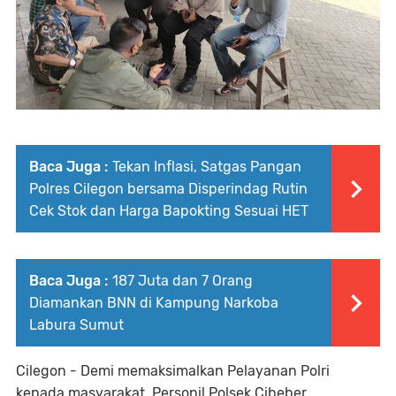
Baca Juga :
Tekan Inflasi, Satgas Pangan
Polres Cilegon bersama Disperindag Rutin
Cek Stok dan Harga Bapokting Sesuai HET
Baca Juga :
187 Juta dan 7 Orang
Diamankan BNN di Kampung Narkoba
Labura Sumut
Cilegon - Demi memaksimalkan Pelayanan Polri
kepada masyarakat. Personil Polsek Cibeber