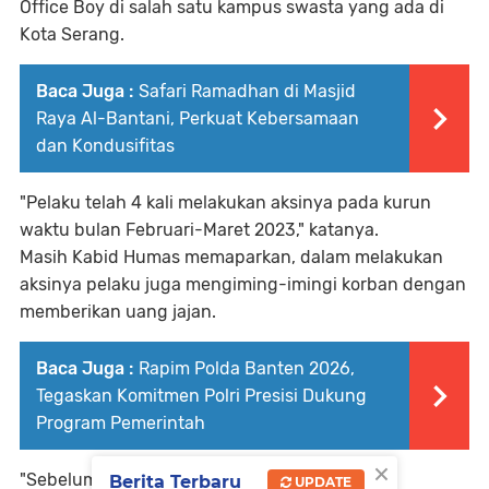
Office Boy di salah satu kampus swasta yang ada di
Kota Serang.
Baca Juga :
Safari Ramadhan di Masjid
Raya Al-Bantani, Perkuat Kebersamaan
dan Kondusifitas
"Pelaku telah 4 kali melakukan aksinya pada kurun
waktu bulan Februari-Maret 2023," katanya.
Masih Kabid Humas memaparkan, dalam melakukan
aksinya pelaku juga mengiming-imingi korban dengan
memberikan uang jajan.
Baca Juga :
Rapim Polda Banten 2026,
Tegaskan Komitmen Polri Presisi Dukung
Program Pemerintah
×
"Sebelum melakukan aksinya biasanya pelaku
Berita Terbaru
UPDATE