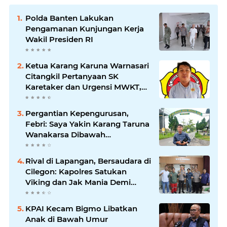
Polda Banten Lakukan
Pengamanan Kunjungan Kerja
Wakil Presiden RI
Ketua Karang Karuna Warnasari
Citangkil Pertanyaan SK
Karetaker dan Urgensi MWKT,
Saat Suasana Berduka
Pergantian Kepengurusan,
Febri: Saya Yakin Karang Taruna
Wanakarsa Dibawah
Kepemimpinan Bung Entus
Jauh Membawa Manfaat
Rival di Lapangan, Bersaudara di
Cilegon: Kapolres Satukan
Viking dan Jak Mania Demi
Nobar Damai Piala Presiden
2026
KPAI Kecam Bigmo Libatkan
Anak di Bawah Umur